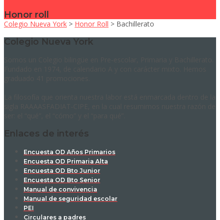
Honor roll
Colegio Nueva York
>
Honor Roll
>
Bachillerato
Colegio Nueva York
Somos un Colegio bilingüe en Pre-escolar, Primaria y Bachillerato.
Fundado en 1974, de calendario A y con carácter mixto. Hemos
graduado 41 promociones.
La filosofía que orienta nuestra labor está enmarcada dentro de la
sigla RAAAASFADIAT-CIPE, en la cual resumimos nuestra razón de
ser: el “qué”, el “cómo” y el “para qué”.
Enlaces de interés
Encuesta OD Años Primarios
Encuesta OD Primaria Alta
Encuesta OD Bto Junior
Encuesta OD Bto Senior
Manual de convivencia
Manual de seguridad escolar
PEI
Circulares a padres