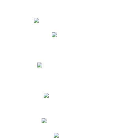
Estudiantes
Phidias
Biblioteca CNY
Cronograma de evaluaciones
Manual de Convivencia
Resultados Pruebas Saber