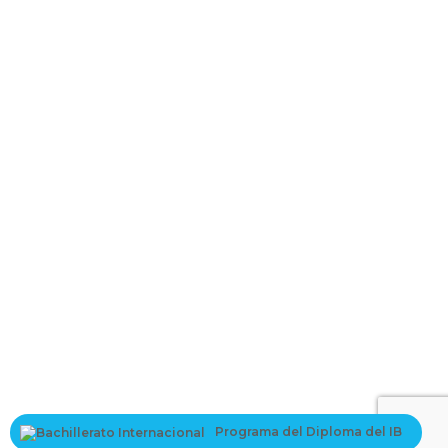
La contraseña debe tener un mínimo
de 8 caracteres de números y letras, y contener al menos 1 letra
mayúscula
I want to sign up as instructor
Recordarme
Sign In
Registro
Restaurar la contraseña
Send reset link
Password reset link sent
to your email
Cerrar
Your application is sent
We'll send you an email as soon as your
application is approved.
Go to Profile
Programa del Diploma del IB
No account?
Registro
Sign In