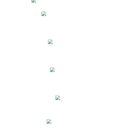
Phidias
Correo para Docentes
Biblioteca CNY
Cronograma
INEWS