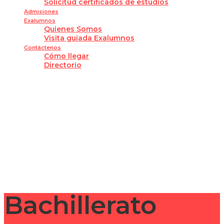
Solicitud certificados de estudios
Admisiones
Exalumnos
Quienes Somos
Visita guiada Exalumnos
Contáctenos
Cómo llegar
Directorio
¿Tienes alguna pregunta?
Enviar la consulta
Mensaje enviado
Cerrar
Bachillerato