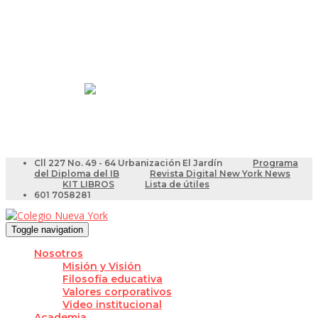
Resultados Pruebas Saber
Videotutoriales para Docentes
Cll 227 No. 49 - 64 Urbanización El Jardín
Programa
del Diploma del IB
Revista Digital New York News
KIT LIBROS
Lista de útiles
601 7058281
Toggle navigation
Nosotros
Misión y Visión
Filosofía educativa
Valores corporativos
Video institucional
Academia