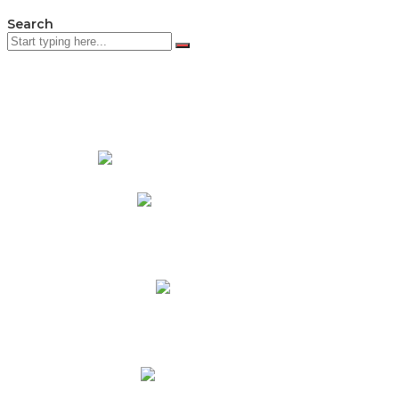
Search
PADRES DE FAMILIA
Padres CNY Online
Circulares a Padres
Cronograma