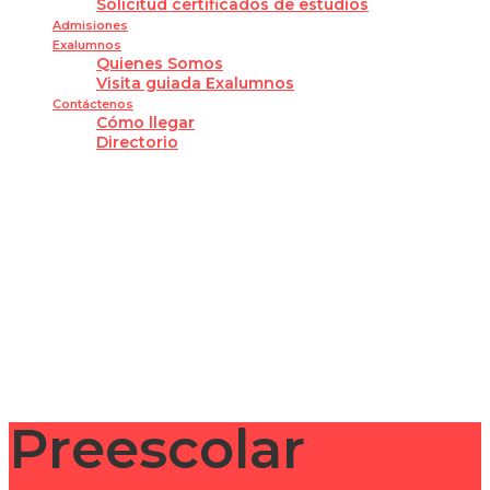
Solicitud certificados de estudios
Admisiones
Exalumnos
Quienes Somos
Visita guiada Exalumnos
Contáctenos
Cómo llegar
Directorio
¿Tienes alguna pregunta?
Enviar la consulta
Mensaje enviado
Cerrar
Preescolar