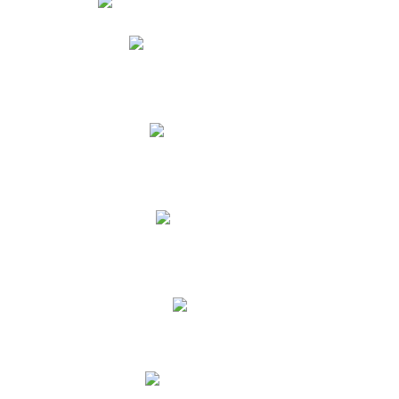
Phidias
Correo para Docentes
Biblioteca CNY
Cronograma
INEWS