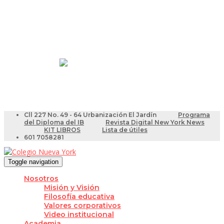
Resultados Pruebas Saber
Videotutoriales para Docentes
Cll 227 No. 49 - 64 Urbanización El Jardín
Programa
del Diploma del IB
Revista Digital New York News
KIT LIBROS
Lista de útiles
601 7058281
Toggle navigation
Nosotros
Misión y Visión
Filosofía educativa
Valores corporativos
Video institucional
Academia