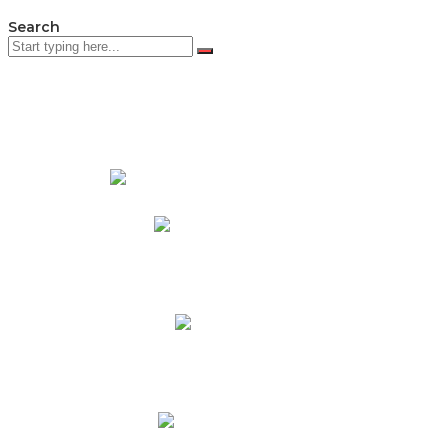
Search
PADRES DE FAMILIA
Padres CNY Online
Circulares a Padres
Cronograma