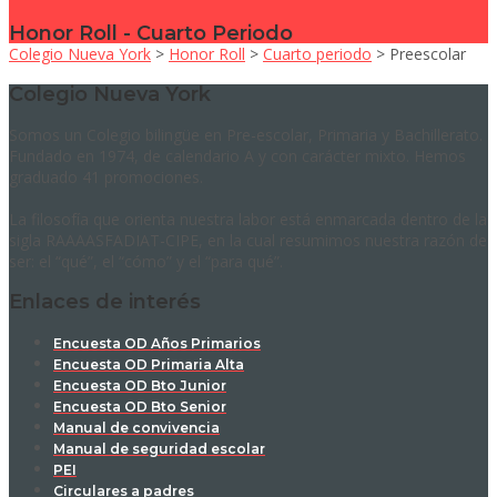
Honor Roll - Cuarto Periodo
Colegio Nueva York
>
Honor Roll
>
Cuarto periodo
>
Preescolar
Colegio Nueva York
Somos un Colegio bilingüe en Pre-escolar, Primaria y Bachillerato.
Fundado en 1974, de calendario A y con carácter mixto. Hemos
graduado 41 promociones.
La filosofía que orienta nuestra labor está enmarcada dentro de la
sigla RAAAASFADIAT-CIPE, en la cual resumimos nuestra razón de
ser: el “qué”, el “cómo” y el “para qué”.
Enlaces de interés
Encuesta OD Años Primarios
Encuesta OD Primaria Alta
Encuesta OD Bto Junior
Encuesta OD Bto Senior
Manual de convivencia
Manual de seguridad escolar
PEI
Circulares a padres