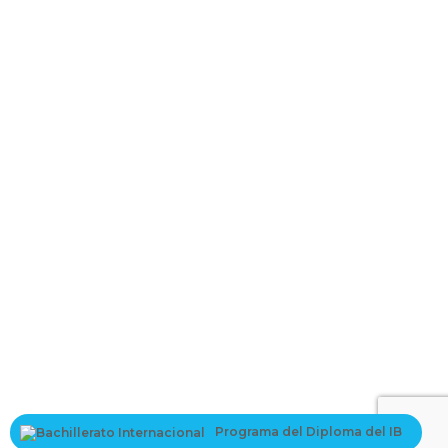
La contraseña debe tener un mínimo
de 8 caracteres de números y letras, y contener al menos 1 letra
mayúscula
I want to sign up as instructor
Recordarme
Sign In
Registro
Restaurar la contraseña
Send reset link
Password reset link sent
to your email
Cerrar
Your application is sent
We'll send you an email as soon as your
application is approved.
Go to Profile
Programa del Diploma del IB
No account?
Registro
Sign In