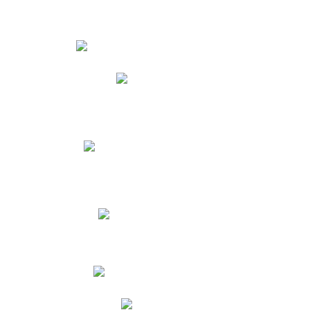
Estudiantes
Phidias
Biblioteca CNY
Cronograma de evaluaciones
Manual de Convivencia
Resultados Pruebas Saber