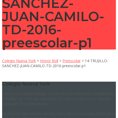
SANCHEZ-
JUAN-CAMILO-
TD-2016-
preescolar-p1
Colegio Nueva York
>
Honor Roll
>
Preescolar
>
14-TRUJILLO-
SANCHEZ-JUAN-CAMILO-TD-2016-preescolar-p1
Colegio Nueva York
Somos un Colegio bilingüe en Pre-escolar, Primaria y Bachillerato.
Fundado en 1974, de calendario A y con carácter mixto. Hemos
graduado 41 promociones.
La filosofía que orienta nuestra labor está enmarcada dentro de la