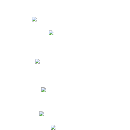
Estudiantes
Phidias
Biblioteca CNY
Cronograma de evaluaciones
Manual de Convivencia
Resultados Pruebas Saber