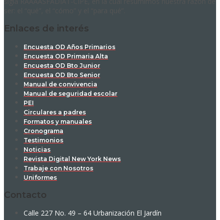
sigla RAAAASFADIAT-CIPE, en la cual resumimos nuestra razón de
ser: el “qué”, el “cómo” y el “para qué”.
Enlaces de interés
Encuesta OD Años Primarios
Encuesta OD Primaria Alta
Encuesta OD Bto Junior
Encuesta OD Bto Senior
Manual de convivencia
Manual de seguridad escolar
PEI
Circulares a padres
Formatos y manuales
Cronograma
Testimonios
Noticias
Revista Digital New York News
Trabaje con Nosotros
Uniformes
Contacto
Calle 227 No. 49 – 64 Urbanización El Jardín