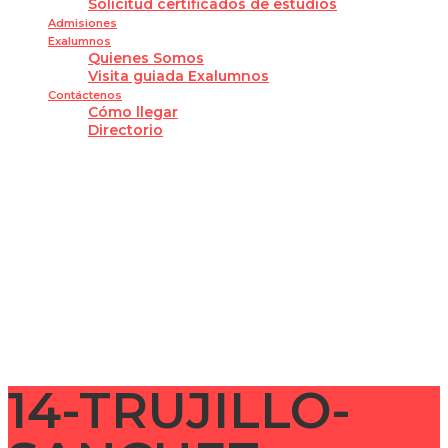
Solicitud certificados de estudios
Admisiones
Exalumnos
Quienes Somos
Visita guiada Exalumnos
Contáctenos
Cómo llegar
Directorio
¿Tienes alguna pregunta?
Enviar la consulta
Mensaje enviado
Cerrar
14-TRUJILLO-