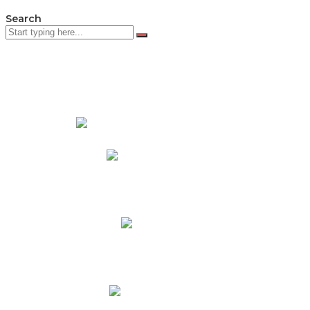
Search
PADRES DE FAMILIA
Padres CNY Online
Circulares a Padres
Cronograma