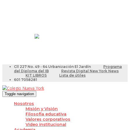
Resultados Pruebas Saber
Videotutoriales para Docentes
Cll 227 No. 49 - 64 Urbanización El Jardín
Programa
del Diploma del IB
Revista Digital New York News
KIT LIBROS
Lista de útiles
601 7058281
Toggle navigation
Nosotros
Misión y Visión
Filosofía educativa
Valores corporativos
Video institucional
Academia