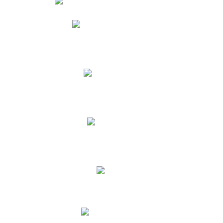
Phidias
Correo para Docentes
Biblioteca CNY
Cronograma
INEWS