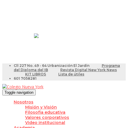
Resultados Pruebas Saber
Videotutoriales para Docentes
Cll 227 No. 49 - 64 Urbanización El Jardín
Programa
del Diploma del IB
Revista Digital New York News
KIT LIBROS
Lista de útiles
601 7058281
Toggle navigation
Nosotros
Misión y Visión
Filosofía educativa
Valores corporativos
Video institucional
Academia