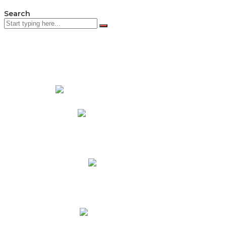
Search
PADRES DE FAMILIA
Padres CNY Online
Circulares a Padres
Cronograma