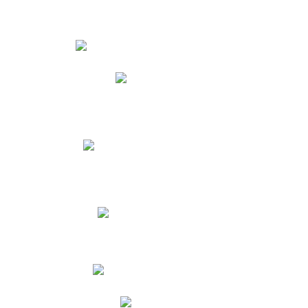
Estudiantes
Phidias
Biblioteca CNY
Cronograma de evaluaciones
Manual de Convivencia
Resultados Pruebas Saber