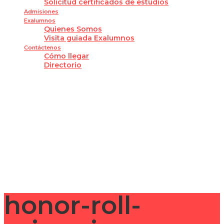
Solicitud certificados de estudios
Admisiones
Exalumnos
Quienes Somos
Visita guiada Exalumnos
Contáctenos
Cómo llegar
Directorio
¿Tienes alguna pregunta?
Enviar la consulta
Mensaje enviado
Cerrar
honor-roll-