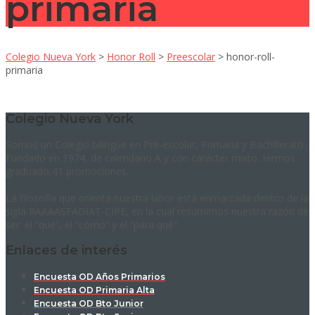
primaria
Colegio Nueva York
>
Honor Roll
>
Preescolar
>
honor-roll-
primaria
Colegio Nueva York
Somos un Colegio bilingüe en Pre-escolar, Primaria y Bachillerato.
Fundado en 1974, de calendario A y con carácter mixto. Hemos
graduado 41 promociones.
La filosofía que orienta nuestra labor está enmarcada dentro de la
sigla RAAAASFADIAT-CIPE, en la cual resumimos nuestra razón de
ser: el “qué”, el “cómo” y el “para qué”.
Enlaces de interés
Encuesta OD Años Primarios
Encuesta OD Primaria Alta
Encuesta OD Bto Junior