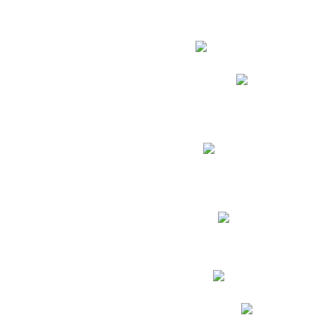
Estudian
Phidias
Biblioteca CNY
Cronograma de evaluac
Manual de Convivenc
Resultados Pruebas Sa