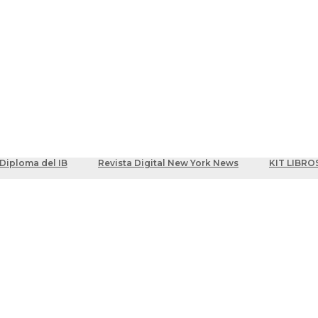
ber
centes
Diploma del IB
Revista Digital New York News
KIT LIBRO