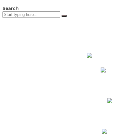
Search
PADRES DE F
Padres CNY Online
Circulares a Padres
Cronograma