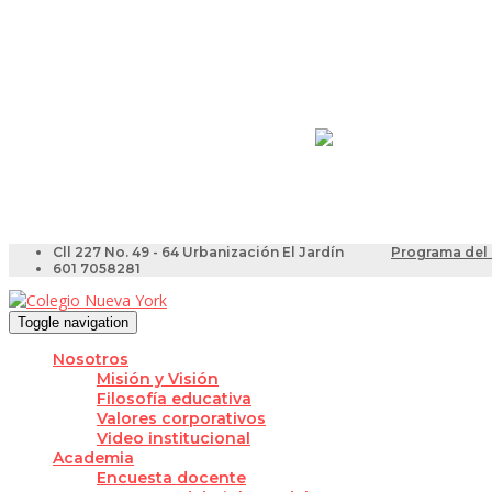
Resultados Pruebas Sa
Videotutoriales para Do
Cll 227 No. 49 - 64 Urbanización El Jardín
Programa del 
601 7058281
Toggle navigation
Nosotros
Misión y Visión
Filosofía educativa
Valores corporativos
Video institucional
Academia
Encuesta docente