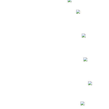
Phidias
Correo para Docent
Biblioteca CNY
Cronograma
INEWS