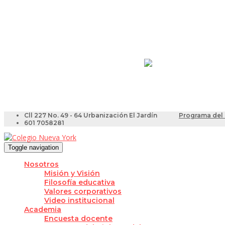
Resultados Pruebas Sa
Videotutoriales para Do
Cll 227 No. 49 - 64 Urbanización El Jardín
Programa del 
601 7058281
Toggle navigation
Nosotros
Misión y Visión
Filosofía educativa
Valores corporativos
Video institucional
Academia
Encuesta docente