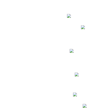
Estudian
Phidias
Biblioteca CNY
Cronograma de evaluac
Manual de Convivenc
Resultados Pruebas Sa