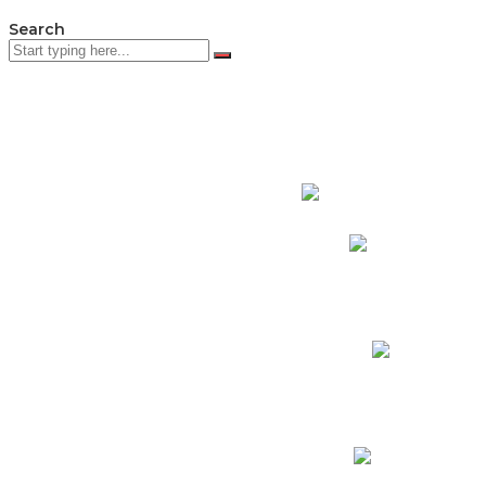
Search
PADRES DE F
Padres CNY Online
Circulares a Padres
Cronograma