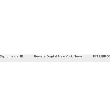
ber
centes
Diploma del IB
Revista Digital New York News
KIT LIBRO