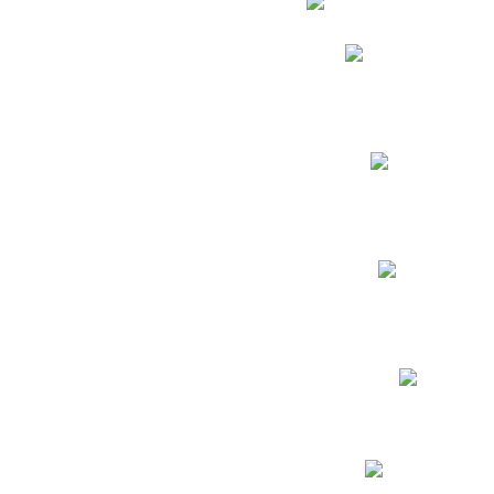
Phidias
Correo para Docent
Biblioteca CNY
Cronograma
INEWS