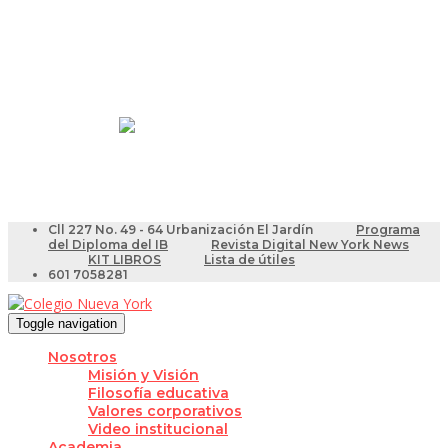
Resultados Pruebas Saber
Videotutoriales para Docentes
Cll 227 No. 49 - 64 Urbanización El Jardín
Programa
del Diploma del IB
Revista Digital New York News
KIT LIBROS
Lista de útiles
601 7058281
Toggle navigation
Nosotros
Misión y Visión
Filosofía educativa
Valores corporativos
Video institucional
Academia