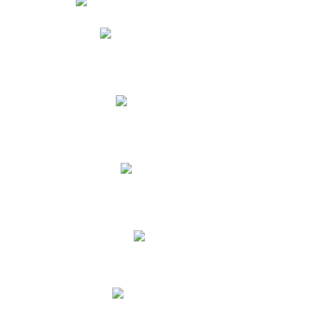
Phidias
Correo para Docentes
Biblioteca CNY
Cronograma
INEWS