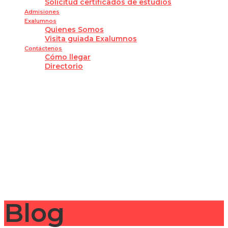
Solicitud certificados de estudios
Admisiones
Exalumnos
Quienes Somos
Visita guiada Exalumnos
Contáctenos
Cómo llegar
Directorio
¿Tienes alguna pregunta?
Enviar la consulta
Mensaje enviado
Cerrar
Blog