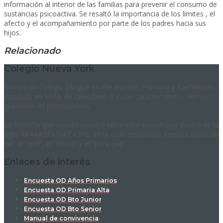
información al interior de las familias para prevenir el consumo de
sustancias psicoactiva. Se resaltó la importancia de los límites , el
afecto y el acompañamiento por parte de los padres hacia sus
hijos.
Relacionado
Colegio Nueva York
Somos un Colegio bilingüe en Pre-escolar, Primaria y Bachillerato.
Fundado en 1974, de calendario A y con carácter mixto. Hemos
graduado 41 promociones.
La filosofía que orienta nuestra labor está enmarcada dentro de la
sigla RAAAASFADIAT-CIPE, en la cual resumimos nuestra razón de
ser: el “qué”, el “cómo” y el “para qué”.
Enlaces de interés
Encuesta OD Años Primarios
Encuesta OD Primaria Alta
Encuesta OD Bto Junior
Encuesta OD Bto Senior
Manual de convivencia