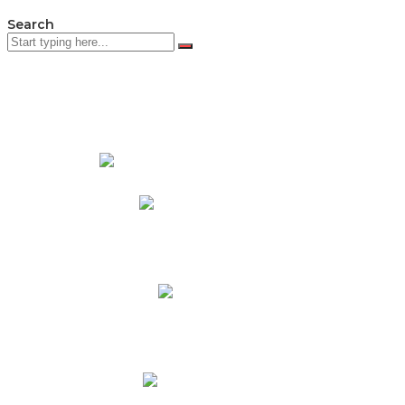
Search
PADRES DE FAMILIA
Padres CNY Online
Circulares a Padres
Cronograma