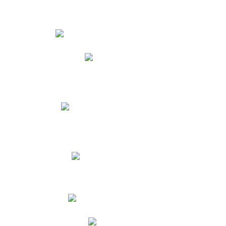
Estudiantes
Phidias
Biblioteca CNY
Cronograma de evaluaciones
Manual de Convivencia
Resultados Pruebas Saber