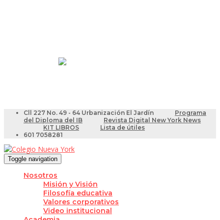
Resultados Pruebas Saber
Videotutoriales para Docentes
Cll 227 No. 49 - 64 Urbanización El Jardín
Programa
del Diploma del IB
Revista Digital New York News
KIT LIBROS
Lista de útiles
601 7058281
Toggle navigation
Nosotros
Misión y Visión
Filosofía educativa
Valores corporativos
Video institucional
Academia