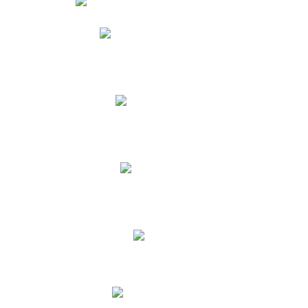
Phidias
Correo para Docentes
Biblioteca CNY
Cronograma
INEWS