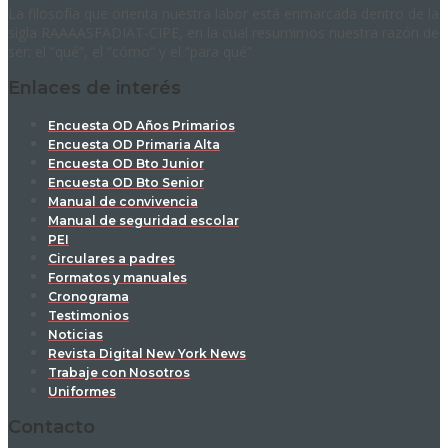
La filosofía que orienta nuestra labor está enmarcada dentro de la
sigla RAAAASFADIAT-CIPE, en la cual resumimos nuestra razón de
ser: el “qué”, el “cómo” y el “para qué”.
Enlaces de interés
Encuesta OD Años Primarios
Encuesta OD Primaria Alta
Encuesta OD Bto Junior
Encuesta OD Bto Senior
Manual de convivencia
Manual de seguridad escolar
PEI
Circulares a padres
Formatos y manuales
Cronograma
Testimonios
Noticias
Revista Digital New York News
Trabaje con Nosotros
Uniformes
Contacto