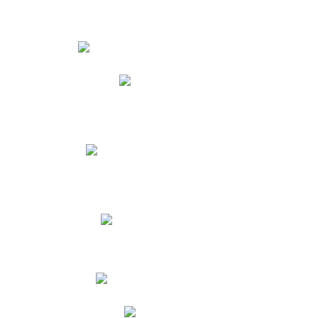
Estudiantes
Phidias
Biblioteca CNY
Cronograma de evaluaciones
Manual de Convivencia
Resultados Pruebas Saber