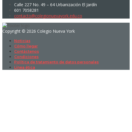
Calle 227 No. 49 – 64 Urbanización El Jardín
601 7058281
contacto@colegionuevayork.edu.co
Copyright © 2026 Colegio Nueva York
Noticias
Cómo llegar
Contáctenos
Condiciones
Política de tratamiento de datos personales
Línea ética
Sign In
La contraseña debe tener un mínimo
de 8 caracteres de números y letras, y contener al menos 1 letra
mayúscula