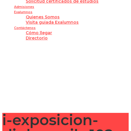
Solicitud certificados de estudios
Admisiones
Exalumnos
Quienes Somos
Visita guiada Exalumnos
Contáctenos
Cómo llegar
Directorio
¿Tienes alguna pregunta?
Enviar la consulta
Mensaje enviado
Cerrar
i-exposicion-