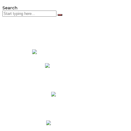
Search
PADRES DE FAMILIA
Padres CNY Online
Circulares a Padres
Cronograma