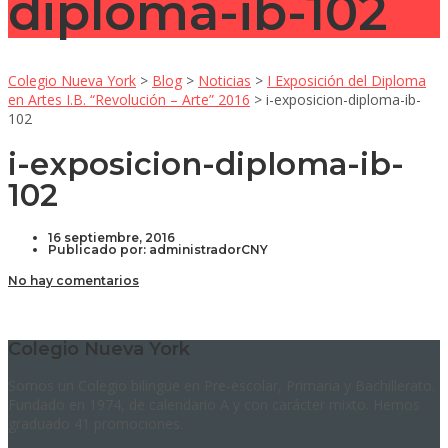
diploma-ib-102
Colegio Nueva York
>
Blog
>
Noticias
>
I Exposición del Diploma
en Artes I.B. “Revolución – Arte” 2016
>
i-exposicion-diploma-ib-
102
i-exposicion-diploma-ib-
102
16 septiembre, 2016
Publicado por:
administradorCNY
No hay comentarios
Colegio Nueva York
Somos un Colegio bilingüe en Pre-escolar, Primaria y Bachillerato.
Fundado en 1974, de calendario A y con carácter mixto. Hemos
graduado 41 promociones.