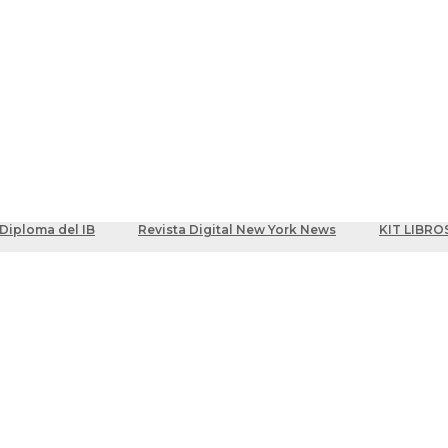
ber
centes
Diploma del IB
Revista Digital New York News
KIT LIBRO