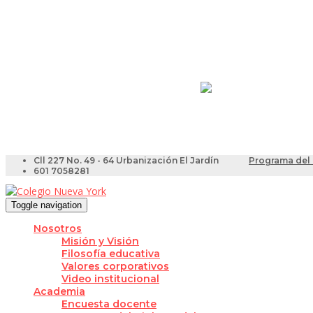
Resultados Pruebas Sa
Videotutoriales para Do
Cll 227 No. 49 - 64 Urbanización El Jardín
Programa del 
601 7058281
Toggle navigation
Nosotros
Misión y Visión
Filosofía educativa
Valores corporativos
Video institucional
Academia
Encuesta docente