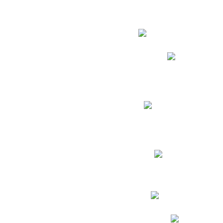
Estudian
Phidias
Biblioteca CNY
Cronograma de evaluac
Manual de Convivenc
Resultados Pruebas Sa