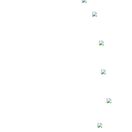
Phidias
Correo para Docent
Biblioteca CNY
Cronograma
INEWS