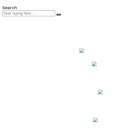
Search
PADRES DE F
Padres CNY Online
Circulares a Padres
Cronograma