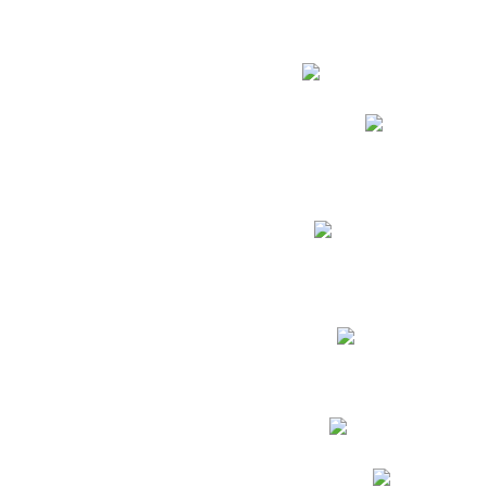
Estudian
Phidias
Biblioteca CNY
Cronograma de evaluac
Manual de Convivenc
Resultados Pruebas Sa