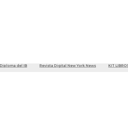
ber
centes
Diploma del IB
Revista Digital New York News
KIT LIBRO