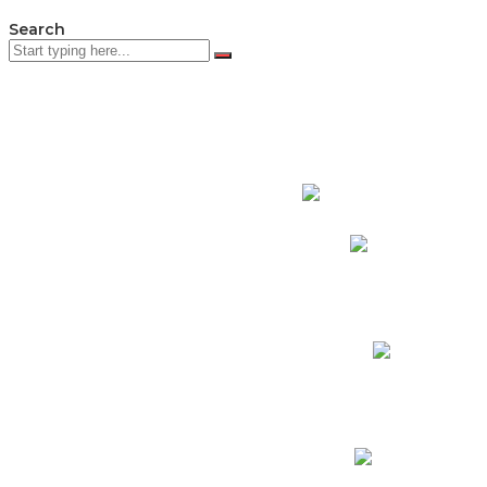
Search
PADRES DE F
Padres CNY Online
Circulares a Padres
Cronograma