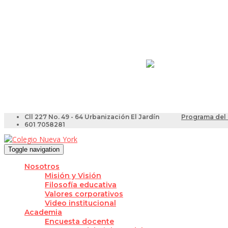
Resultados Pruebas Sa
Videotutoriales para Do
Cll 227 No. 49 - 64 Urbanización El Jardín
Programa del 
601 7058281
Toggle navigation
Nosotros
Misión y Visión
Filosofía educativa
Valores corporativos
Video institucional
Academia
Encuesta docente