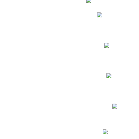
Phidias
Correo para Docent
Biblioteca CNY
Cronograma
INEWS