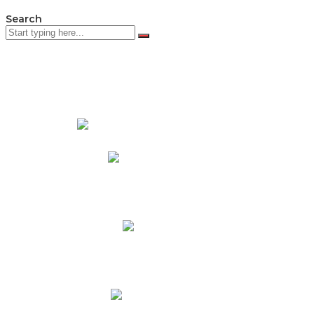
Search
PADRES DE FAMILIA
Padres CNY Online
Circulares a Padres
Cronograma