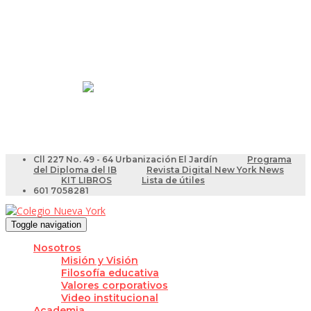
Resultados Pruebas Saber
Videotutoriales para Docentes
Cll 227 No. 49 - 64 Urbanización El Jardín
Programa
del Diploma del IB
Revista Digital New York News
KIT LIBROS
Lista de útiles
601 7058281
Toggle navigation
Nosotros
Misión y Visión
Filosofía educativa
Valores corporativos
Video institucional
Academia