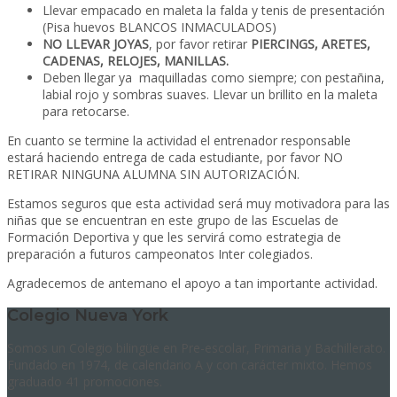
Llevar empacado en maleta la falda y tenis de presentación
(Pisa huevos BLANCOS INMACULADOS)
NO LLEVAR JOYAS
, por favor retirar
PIERCINGS, ARETES,
CADENAS, RELOJES, MANILLAS.
Deben llegar ya maquilladas como siempre; con pestañina,
labial rojo y sombras suaves. Llevar un brillito en la maleta
para retocarse.
En cuanto se termine la actividad el entrenador responsable
estará haciendo entrega de cada estudiante, por favor NO
RETIRAR NINGUNA ALUMNA SIN AUTORIZACIÓN.
Estamos seguros que esta actividad será muy motivadora para las
niñas que se encuentran en este grupo de las Escuelas de
Formación Deportiva y que les servirá como estrategia de
preparación a futuros campeonatos Inter colegiados.
Agradecemos de antemano el apoyo a tan importante actividad.
Colegio Nueva York
Somos un Colegio bilingüe en Pre-escolar, Primaria y Bachillerato.
Fundado en 1974, de calendario A y con carácter mixto. Hemos
graduado 41 promociones.