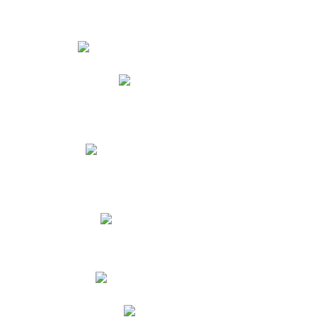
Estudiantes
Phidias
Biblioteca CNY
Cronograma de evaluaciones
Manual de Convivencia
Resultados Pruebas Saber