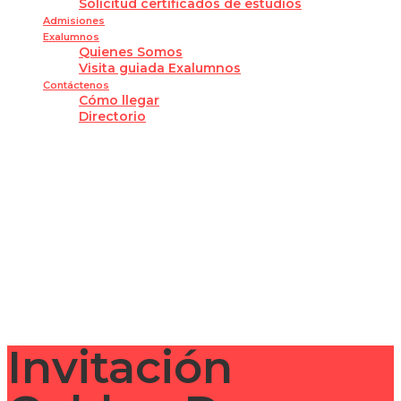
Solicitud certificados de estudios
Admisiones
Exalumnos
Quienes Somos
Visita guiada Exalumnos
Contáctenos
Cómo llegar
Directorio
¿Tienes alguna pregunta?
Enviar la consulta
Mensaje enviado
Cerrar
Invitación