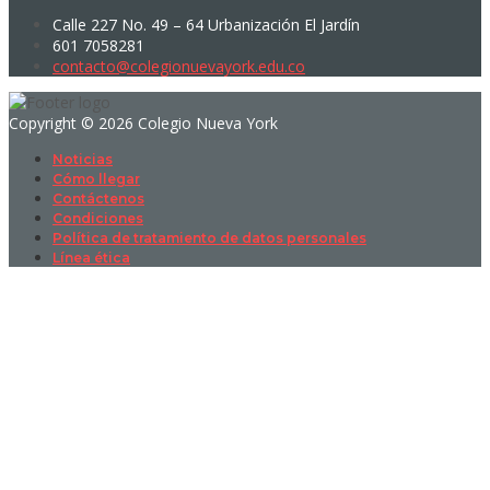
Calle 227 No. 49 – 64 Urbanización El Jardín
601 7058281
contacto@colegionuevayork.edu.co
Copyright © 2026 Colegio Nueva York
Noticias
Cómo llegar
Contáctenos
Condiciones
Política de tratamiento de datos personales
Línea ética
Sign In
La contraseña debe tener un mínimo
de 8 caracteres de números y letras, y contener al menos 1 letra
mayúscula