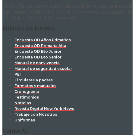
La filosofía que orienta nuestra labor está enmarcada dentro de la
sigla RAAAASFADIAT-CIPE, en la cual resumimos nuestra razón de
ser: el “qué”, el “cómo” y el “para qué”.
Enlaces de interés
Encuesta OD Años Primarios
Encuesta OD Primaria Alta
Encuesta OD Bto Junior
Encuesta OD Bto Senior
Manual de convivencia
Manual de seguridad escolar
PEI
Circulares a padres
Formatos y manuales
Cronograma
Testimonios
Noticias
Revista Digital New York News
Trabaje con Nosotros
Uniformes
Contacto