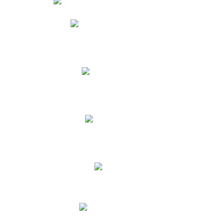
Phidias
Correo para Docentes
Biblioteca CNY
Cronograma
INEWS