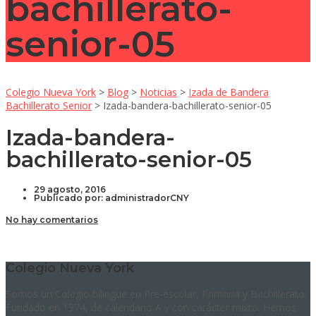
bachillerato-
senior-05
Colegio Nueva York
>
Blog
>
Noticias
>
Izada de Bandera
Bachillerato Senior
>
Izada-bandera-bachillerato-senior-05
Izada-bandera-
bachillerato-senior-05
29 agosto, 2016
Publicado por:
administradorCNY
No hay comentarios
Colegio Nueva York
Somos un Colegio bilingüe en Pre-escolar, Primaria y Bachillerato.
Fundado en 1974, de calendario A y con carácter mixto. Hemos