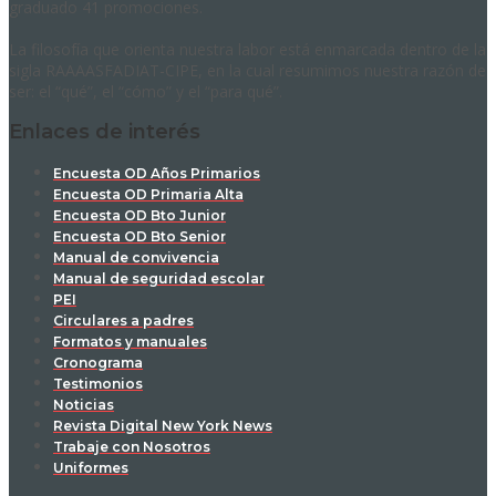
graduado 41 promociones.
La filosofía que orienta nuestra labor está enmarcada dentro de la
sigla RAAAASFADIAT-CIPE, en la cual resumimos nuestra razón de
ser: el “qué”, el “cómo” y el “para qué”.
Enlaces de interés
Encuesta OD Años Primarios
Encuesta OD Primaria Alta
Encuesta OD Bto Junior
Encuesta OD Bto Senior
Manual de convivencia
Manual de seguridad escolar
PEI
Circulares a padres
Formatos y manuales
Cronograma
Testimonios
Noticias
Revista Digital New York News
Trabaje con Nosotros
Uniformes