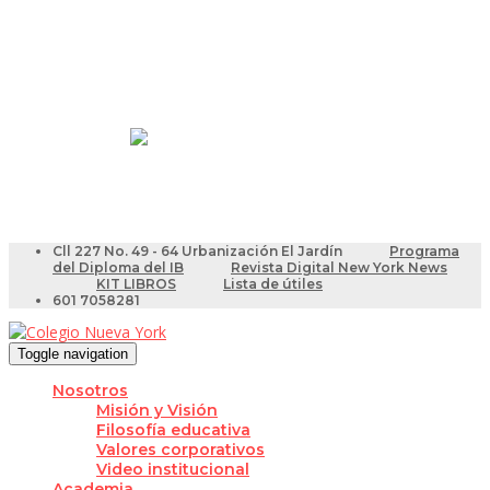
Resultados Pruebas Saber
Videotutoriales para Docentes
Cll 227 No. 49 - 64 Urbanización El Jardín
Programa
del Diploma del IB
Revista Digital New York News
KIT LIBROS
Lista de útiles
601 7058281
Toggle navigation
Nosotros
Misión y Visión
Filosofía educativa
Valores corporativos
Video institucional
Academia