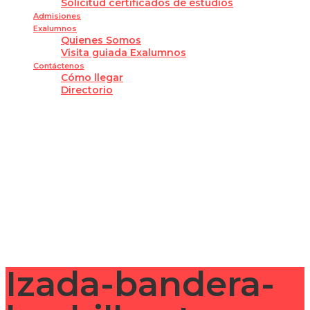
Solicitud certificados de estudios
Admisiones
Exalumnos
Quienes Somos
Visita guiada Exalumnos
Contáctenos
Cómo llegar
Directorio
¿Tienes alguna pregunta?
Enviar la consulta
Mensaje enviado
Cerrar
Izada-bandera-