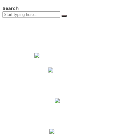
Search
PADRES DE FAMILIA
Padres CNY Online
Circulares a Padres
Cronograma