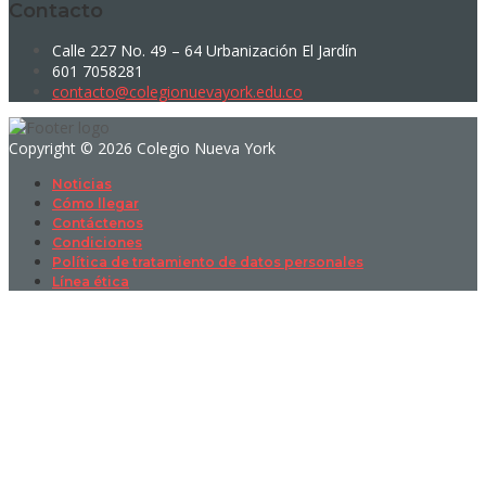
Contacto
Calle 227 No. 49 – 64 Urbanización El Jardín
601 7058281
contacto@colegionuevayork.edu.co
Copyright © 2026 Colegio Nueva York
Noticias
Cómo llegar
Contáctenos
Condiciones
Política de tratamiento de datos personales
Línea ética
Sign In
La contraseña debe tener un mínimo
de 8 caracteres de números y letras, y contener al menos 1 letra
mayúscula