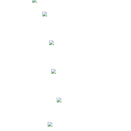
Phidias
Correo para Docentes
Biblioteca CNY
Cronograma
INEWS