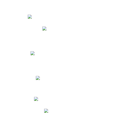
Estudiantes
Phidias
Biblioteca CNY
Cronograma de evaluaciones
Manual de Convivencia
Resultados Pruebas Saber