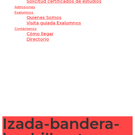
Solicitud certificados de estudios
Admisiones
Exalumnos
Quienes Somos
Visita guiada Exalumnos
Contáctenos
Cómo llegar
Directorio
¿Tienes alguna pregunta?
Enviar la consulta
Mensaje enviado
Cerrar
Izada-bandera-