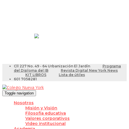
Resultados Pruebas Saber
Videotutoriales para Docentes
Cll 227 No. 49 - 64 Urbanización El Jardín
Programa
del Diploma del IB
Revista Digital New York News
KIT LIBROS
Lista de útiles
601 7058281
Toggle navigation
Nosotros
Misión y Visión
Filosofía educativa
Valores corporativos
Video institucional
Academia