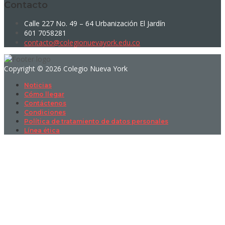
Contacto
Calle 227 No. 49 – 64 Urbanización El Jardín
601 7058281
contacto@colegionuevayork.edu.co
Copyright © 2026 Colegio Nueva York
Noticias
Cómo llegar
Contáctenos
Condiciones
Política de tratamiento de datos personales
Línea ética
Sign In
La contraseña debe tener un mínimo
de 8 caracteres de números y letras, y contener al menos 1 letra
mayúscula