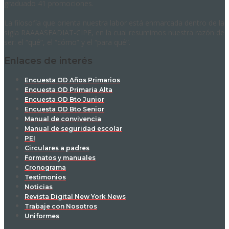
graduado 41 promociones.
La filosofía que orienta nuestra labor está enmarcada dentro de la
sigla RAAAASFADIAT-CIPE, en la cual resumimos nuestra razón de
ser: el “qué”, el “cómo” y el “para qué”.
Enlaces de interés
Encuesta OD Años Primarios
Encuesta OD Primaria Alta
Encuesta OD Bto Junior
Encuesta OD Bto Senior
Manual de convivencia
Manual de seguridad escolar
PEI
Circulares a padres
Formatos y manuales
Cronograma
Testimonios
Noticias
Revista Digital New York News
Trabaje con Nosotros
Uniformes