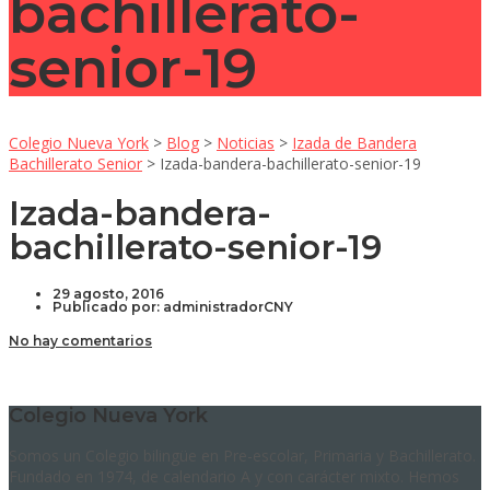
bachillerato-
senior-19
Colegio Nueva York
>
Blog
>
Noticias
>
Izada de Bandera
Bachillerato Senior
>
Izada-bandera-bachillerato-senior-19
Izada-bandera-
bachillerato-senior-19
29 agosto, 2016
Publicado por:
administradorCNY
No hay comentarios
Colegio Nueva York
Somos un Colegio bilingüe en Pre-escolar, Primaria y Bachillerato.
Fundado en 1974, de calendario A y con carácter mixto. Hemos