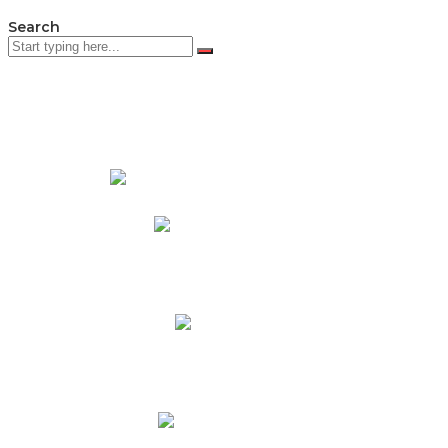
Search
PADRES DE FAMILIA
Padres CNY Online
Circulares a Padres
Cronograma