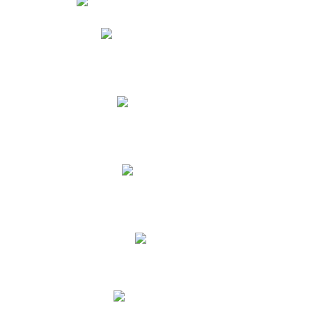
Phidias
Correo para Docentes
Biblioteca CNY
Cronograma
INEWS