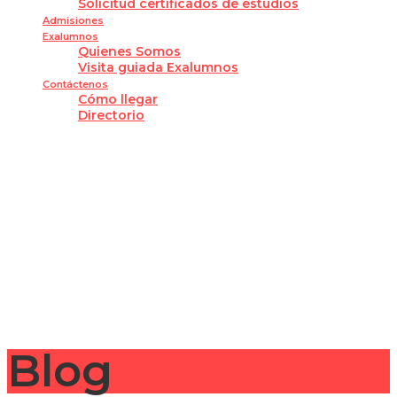
Solicitud certificados de estudios
Admisiones
Exalumnos
Quienes Somos
Visita guiada Exalumnos
Contáctenos
Cómo llegar
Directorio
¿Tienes alguna pregunta?
Enviar la consulta
Mensaje enviado
Cerrar
Blog