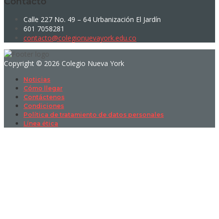
Contacto
Calle 227 No. 49 – 64 Urbanización El Jardín
601 7058281
contacto@colegionuevayork.edu.co
Copyright © 2026 Colegio Nueva York
Noticias
Cómo llegar
Contáctenos
Condiciones
Política de tratamiento de datos personales
Línea ética
Sign In
La contraseña debe tener un mínimo
de 8 caracteres de números y letras, y contener al menos 1 letra
mayúscula