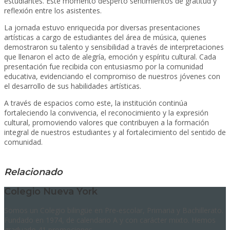
estudiantes. Este momento despertó sentimientos de gratitud y
reflexión entre los asistentes.
La jornada estuvo enriquecida por diversas presentaciones
artísticas a cargo de estudiantes del área de música, quienes
demostraron su talento y sensibilidad a través de interpretaciones
que llenaron el acto de alegría, emoción y espíritu cultural. Cada
presentación fue recibida con entusiasmo por la comunidad
educativa, evidenciando el compromiso de nuestros jóvenes con
el desarrollo de sus habilidades artísticas.
A través de espacios como este, la institución continúa
fortaleciendo la convivencia, el reconocimiento y la expresión
cultural, promoviendo valores que contribuyen a la formación
integral de nuestros estudiantes y al fortalecimiento del sentido de
comunidad.
Relacionado
Colegio Nueva York
Somos un Colegio bilingüe en Pre-escolar, Primaria y Bachillerato.
Fundado en 1974, de calendario A y con carácter mixto. Hemos
graduado 41 promociones.