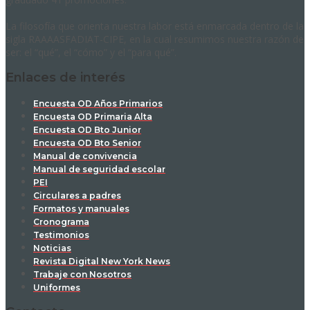
La filosofía que orienta nuestra labor está enmarcada dentro de la
sigla RAAAASFADIAT-CIPE, en la cual resumimos nuestra razón de
ser: el “qué”, el “cómo” y el “para qué”.
Enlaces de interés
Encuesta OD Años Primarios
Encuesta OD Primaria Alta
Encuesta OD Bto Junior
Encuesta OD Bto Senior
Manual de convivencia
Manual de seguridad escolar
PEI
Circulares a padres
Formatos y manuales
Cronograma
Testimonios
Noticias
Revista Digital New York News
Trabaje con Nosotros
Uniformes