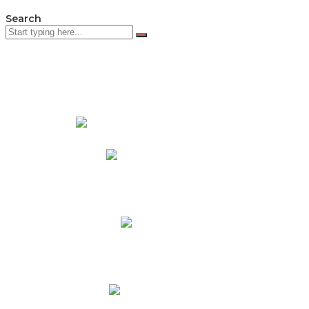
Search
PADRES DE FAMILIA
Padres CNY Online
Circulares a Padres
Cronograma