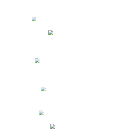
Estudiantes
Phidias
Biblioteca CNY
Cronograma de evaluaciones
Manual de Convivencia
Resultados Pruebas Saber