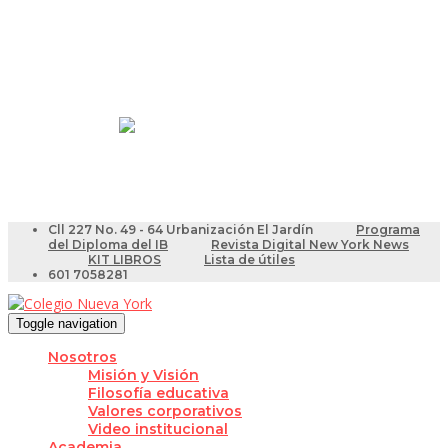
Resultados Pruebas Saber
Videotutoriales para Docentes
Cll 227 No. 49 - 64 Urbanización El Jardín
Programa
del Diploma del IB
Revista Digital New York News
KIT LIBROS
Lista de útiles
601 7058281
Toggle navigation
Nosotros
Misión y Visión
Filosofía educativa
Valores corporativos
Video institucional
Academia