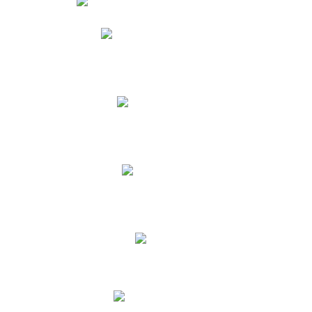
Phidias
Correo para Docentes
Biblioteca CNY
Cronograma
INEWS