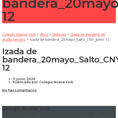
bandera_20mayo
12
Colegio Nueva York
>
Blog
>
Noticias
>
Izada de bandera de
grado tercero
>
Izada de bandera_20mayo_Salto_CNY_Junio-12
Izada de
bandera_20mayo_Salto_CN
12
11 junio, 2026
Publicado por:
Colegio Nueva York
No hay comentarios
Colegio Nueva York
Somos un Colegio bilingüe en Pre-escolar, Primaria y Bachillerato.