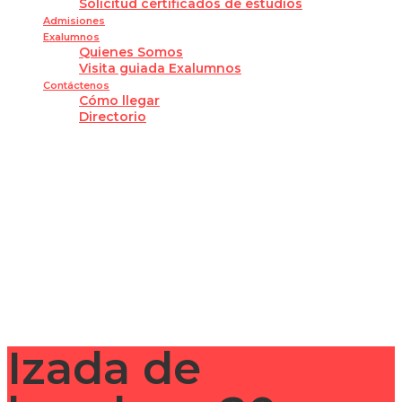
Solicitud certificados de estudios
Admisiones
Exalumnos
Quienes Somos
Visita guiada Exalumnos
Contáctenos
Cómo llegar
Directorio
¿Tienes alguna pregunta?
Enviar la consulta
Mensaje enviado
Cerrar
Izada de