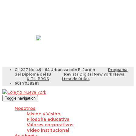
Resultados Pruebas Saber
Videotutoriales para Docentes
Cll 227 No. 49 - 64 Urbanización El Jardín
Programa
del Diploma del IB
Revista Digital New York News
KIT LIBROS
Lista de útiles
601 7058281
Toggle navigation
Nosotros
Misión y Visión
Filosofía educativa
Valores corporativos
Video institucional
Academia