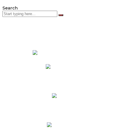
Search
PADRES DE FAMILIA
Padres CNY Online
Circulares a Padres
Cronograma