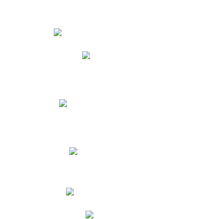
Estudiantes
Phidias
Biblioteca CNY
Cronograma de evaluaciones
Manual de Convivencia
Resultados Pruebas Saber