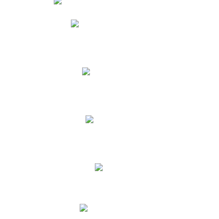
Phidias
Correo para Docentes
Biblioteca CNY
Cronograma
INEWS