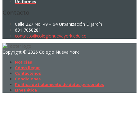
Uniformes
Contacto
Calle 227 No. 49 – 64 Urbanización El Jardín
601 7058281
contacto@colegionuevayork.edu.co
Copyright © 2026 Colegio Nueva York
Noticias
Cómo llegar
Contáctenos
Condiciones
Política de tratamiento de datos personales
Línea ética
Sign In
La contraseña debe tener un mínimo
de 8 caracteres de números y letras, y contener al menos 1 letra