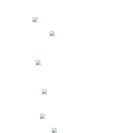
Estudiantes
Phidias
Biblioteca CNY
Cronograma de evaluaciones
Manual de Convivencia
Resultados Pruebas Saber