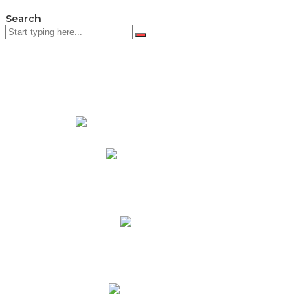
Search
PADRES DE FAMILIA
Padres CNY Online
Circulares a Padres
Cronograma