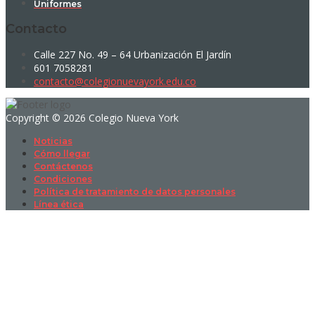
Uniformes
Contacto
Calle 227 No. 49 – 64 Urbanización El Jardín
601 7058281
contacto@colegionuevayork.edu.co
Copyright © 2026 Colegio Nueva York
Noticias
Cómo llegar
Contáctenos
Condiciones
Política de tratamiento de datos personales
Línea ética
Sign In
La contraseña debe tener un mínimo
de 8 caracteres de números y letras, y contener al menos 1 letra