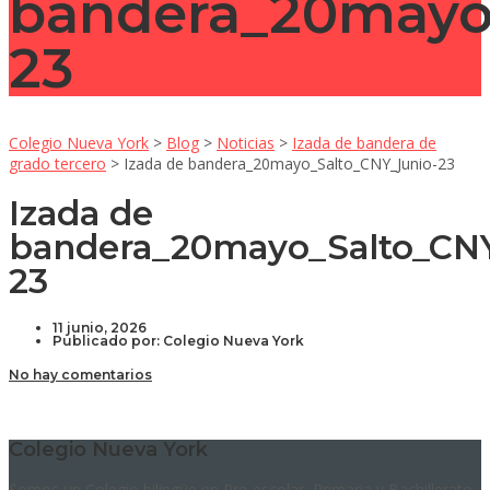
bandera_20mayo
23
Colegio Nueva York
>
Blog
>
Noticias
>
Izada de bandera de
grado tercero
>
Izada de bandera_20mayo_Salto_CNY_Junio-23
Izada de
bandera_20mayo_Salto_CN
23
11 junio, 2026
Publicado por:
Colegio Nueva York
No hay comentarios
Colegio Nueva York
Somos un Colegio bilingüe en Pre-escolar, Primaria y Bachillerato.