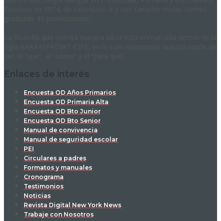
Fundado en 1974, de calendario A y con carácter mixto. Hemos
graduado 41 promociones.
La filosofía que orienta nuestra labor está enmarcada dentro de la
sigla RAAAASFADIAT-CIPE, en la cual resumimos nuestra razón de
ser: el “qué”, el “cómo” y el “para qué”.
Enlaces de interés
Encuesta OD Años Primarios
Encuesta OD Primaria Alta
Encuesta OD Bto Junior
Encuesta OD Bto Senior
Manual de convivencia
Manual de seguridad escolar
PEI
Circulares a padres
Formatos y manuales
Cronograma
Testimonios
Noticias
Revista Digital New York News
Trabaje con Nosotros