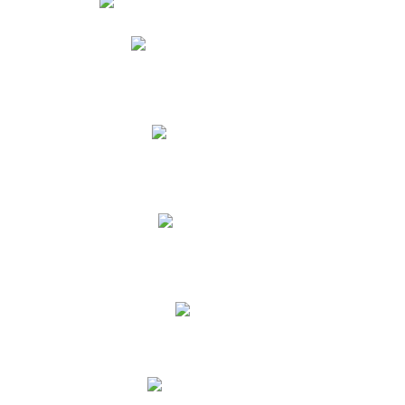
Phidias
Correo para Docentes
Biblioteca CNY
Cronograma
INEWS