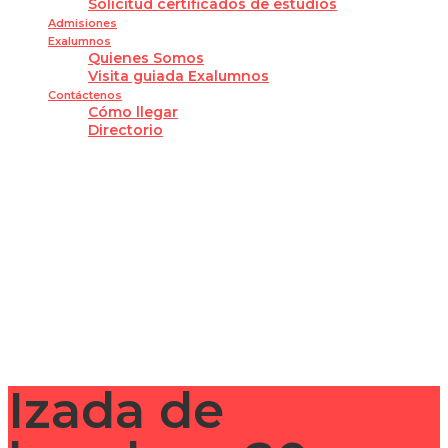
Solicitud certificados de estudios
Admisiones
Exalumnos
Quienes Somos
Visita guiada Exalumnos
Contáctenos
Cómo llegar
Directorio
¿Tienes alguna pregunta?
Enviar la consulta
Mensaje enviado
Cerrar
Izada de