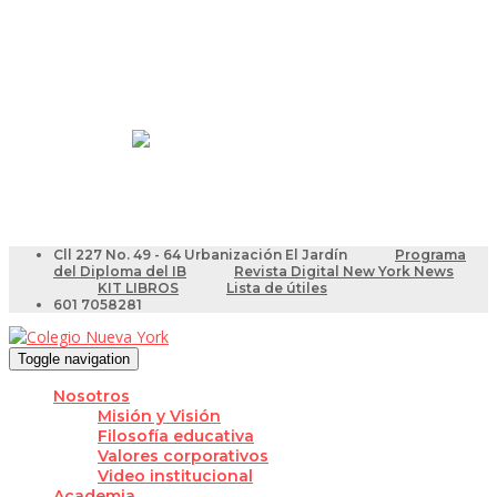
Resultados Pruebas Saber
Videotutoriales para Docentes
Cll 227 No. 49 - 64 Urbanización El Jardín
Programa
del Diploma del IB
Revista Digital New York News
KIT LIBROS
Lista de útiles
601 7058281
Toggle navigation
Nosotros
Misión y Visión
Filosofía educativa
Valores corporativos
Video institucional
Academia