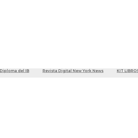
ber
centes
Diploma del IB
Revista Digital New York News
KIT LIBRO