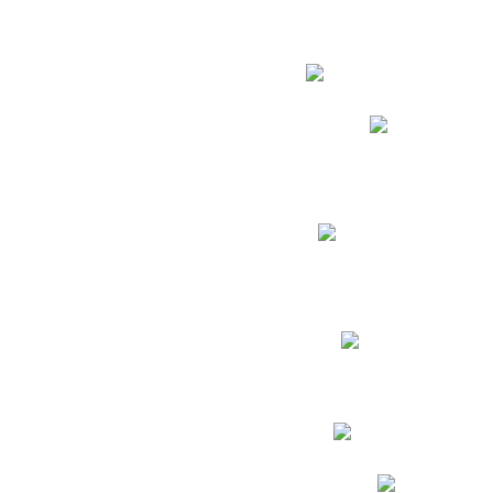
Estudian
Phidias
Biblioteca CNY
Cronograma de evaluac
Manual de Convivenc
Resultados Pruebas Sa