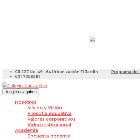
Resultados Pruebas Sa
Videotutoriales para Do
Cll 227 No. 49 - 64 Urbanización El Jardín
Programa del 
601 7058281
Toggle navigation
Nosotros
Misión y Visión
Filosofía educativa
Valores corporativos
Video institucional
Academia
Encuesta docente