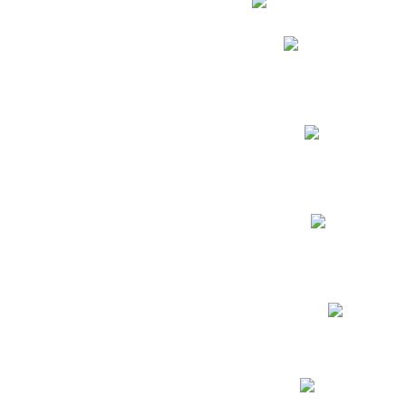
Phidias
Correo para Docent
Biblioteca CNY
Cronograma
INEWS