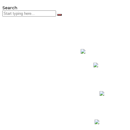
Search
PADRES DE F
Padres CNY Online
Circulares a Padres
Cronograma