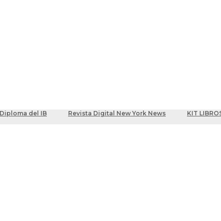
ber
centes
Diploma del IB
Revista Digital New York News
KIT LIBRO