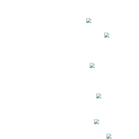
Estudian
Phidias
Biblioteca CNY
Cronograma de evaluac
Manual de Convivenc
Resultados Pruebas Sa