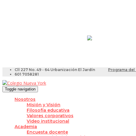
Resultados Pruebas Sa
Videotutoriales para Do
Cll 227 No. 49 - 64 Urbanización El Jardín
Programa del 
601 7058281
Toggle navigation
Nosotros
Misión y Visión
Filosofía educativa
Valores corporativos
Video institucional
Academia
Encuesta docente