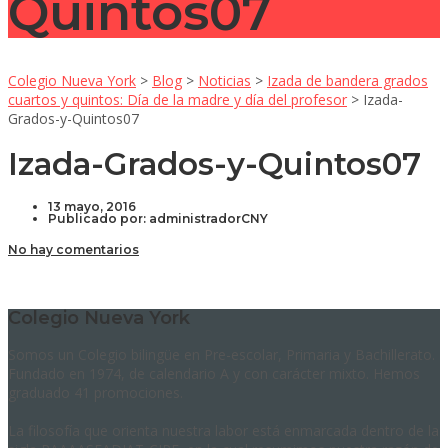
Quintos07
Colegio Nueva York
>
Blog
>
Noticias
>
Izada de bandera grados
cuartos y quintos: Día de la madre y día del profesor
>
Izada-
Grados-y-Quintos07
Izada-Grados-y-Quintos07
13 mayo, 2016
Publicado por:
administradorCNY
No hay comentarios
Colegio Nueva York
Somos un Colegio bilingüe en Pre-escolar, Primaria y Bachillerato.
Fundado en 1974, de calendario A y con carácter mixto. Hemos
graduado 41 promociones.
La filosofía que orienta nuestra labor está enmarcada dentro de la