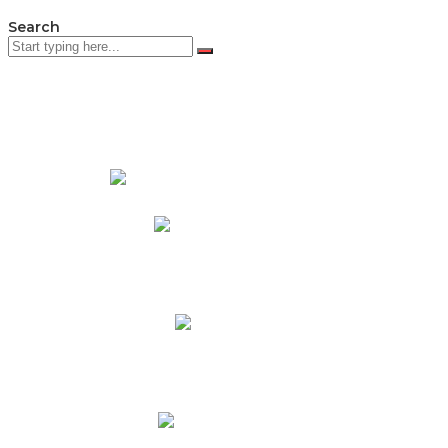
Search
PADRES DE FAMILIA
Padres CNY Online
Circulares a Padres
Cronograma