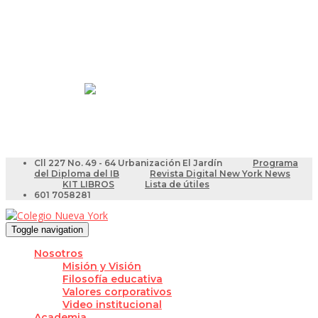
Resultados Pruebas Saber
Videotutoriales para Docentes
Cll 227 No. 49 - 64 Urbanización El Jardín
Programa
del Diploma del IB
Revista Digital New York News
KIT LIBROS
Lista de útiles
601 7058281
Toggle navigation
Nosotros
Misión y Visión
Filosofía educativa
Valores corporativos
Video institucional
Academia