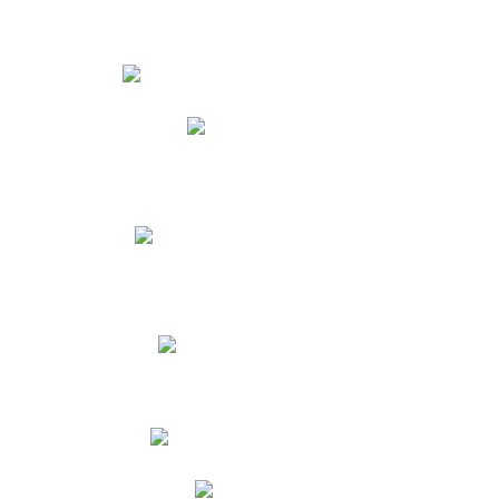
Estudiantes
Phidias
Biblioteca CNY
Cronograma de evaluaciones
Manual de Convivencia
Resultados Pruebas Saber