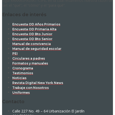
sigla RAAAASFADIAT-CIPE, en la cual resumimos nuestra razón de
ser: el “qué”, el “cómo” y el “para qué”.
Enlaces de interés
Encuesta OD Años Primarios
Encuesta OD Primaria Alta
Encuesta OD Bto Junior
Encuesta OD Bto Senior
Manual de convivencia
Manual de seguridad escolar
PEI
Circulares a padres
Formatos y manuales
Cronograma
Testimonios
Noticias
Revista Digital New York News
Trabaje con Nosotros
Uniformes
Contacto
Calle 227 No. 49 – 64 Urbanización El Jardín