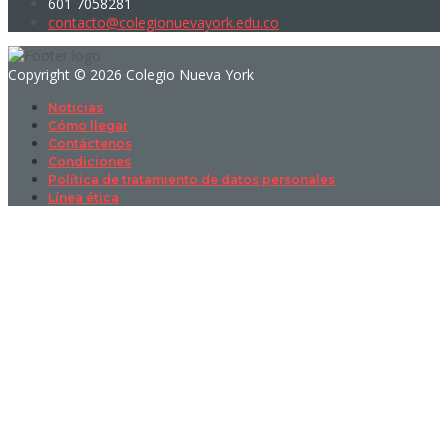
601 7058281
contacto@colegionuevayork.edu.co
Copyright © 2026 Colegio Nueva York
Noticias
Cómo llegar
Contáctenos
Condiciones
Política de tratamiento de datos personales
Línea ética
Sign In
La contraseña debe tener un mínimo
de 8 caracteres de números y letras, y contener al menos 1 letra
mayúscula
I want to sign up as instructor