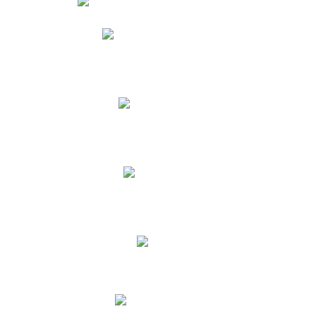
Phidias
Correo para Docentes
Biblioteca CNY
Cronograma
INEWS