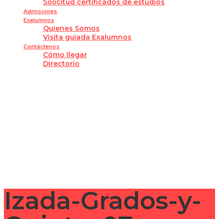
Solicitud certificados de estudios
Admisiones
Exalumnos
Quienes Somos
Visita guiada Exalumnos
Contáctenos
Cómo llegar
Directorio
¿Tienes alguna pregunta?
Enviar la consulta
Mensaje enviado
Cerrar
Izada-Grados-y-