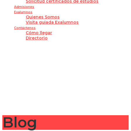
Solicitud certificados de estudios
Admisiones
Exalumnos
Quienes Somos
Visita guiada Exalumnos
Contáctenos
Cómo llegar
Directorio
¿Tienes alguna pregunta?
Enviar la consulta
Mensaje enviado
Cerrar
Blog