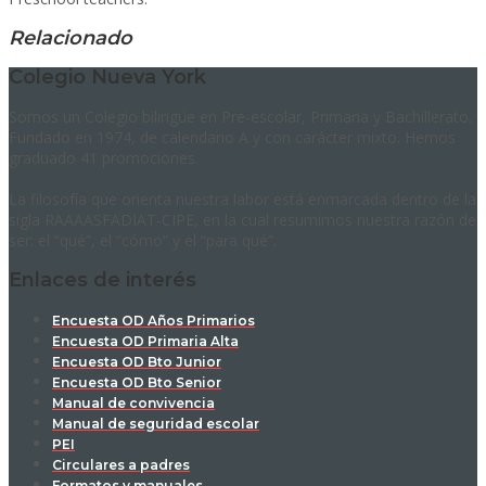
Relacionado
Colegio Nueva York
Somos un Colegio bilingüe en Pre-escolar, Primaria y Bachillerato.
Fundado en 1974, de calendario A y con carácter mixto. Hemos
graduado 41 promociones.
La filosofía que orienta nuestra labor está enmarcada dentro de la
sigla RAAAASFADIAT-CIPE, en la cual resumimos nuestra razón de
ser: el “qué”, el “cómo” y el “para qué”.
Enlaces de interés
Encuesta OD Años Primarios
Encuesta OD Primaria Alta
Encuesta OD Bto Junior
Encuesta OD Bto Senior
Manual de convivencia
Manual de seguridad escolar
PEI
Circulares a padres
Formatos y manuales