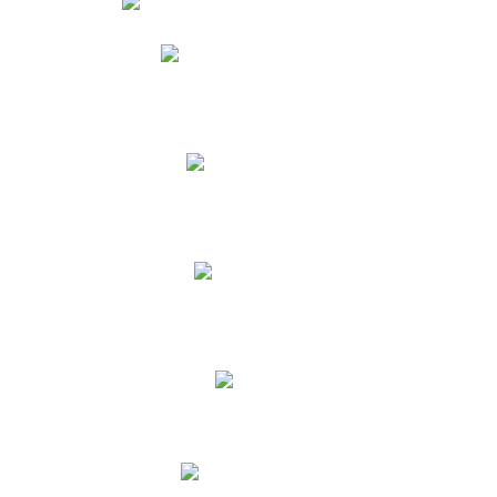
Phidias
Correo para Docentes
Biblioteca CNY
Cronograma
INEWS