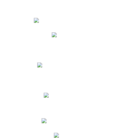
Estudiantes
Phidias
Biblioteca CNY
Cronograma de evaluaciones
Manual de Convivencia
Resultados Pruebas Saber