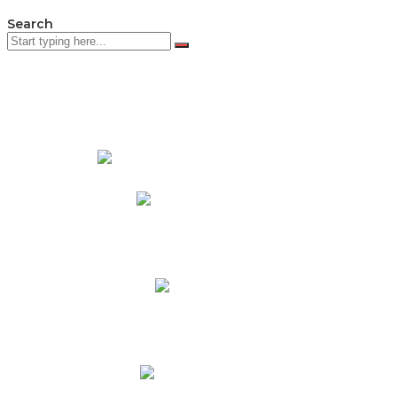
Search
PADRES DE FAMILIA
Padres CNY Online
Circulares a Padres
Cronograma