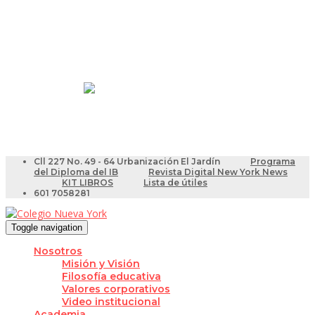
Resultados Pruebas Saber
Videotutoriales para Docentes
Cll 227 No. 49 - 64 Urbanización El Jardín
Programa
del Diploma del IB
Revista Digital New York News
KIT LIBROS
Lista de útiles
601 7058281
Toggle navigation
Nosotros
Misión y Visión
Filosofía educativa
Valores corporativos
Video institucional
Academia