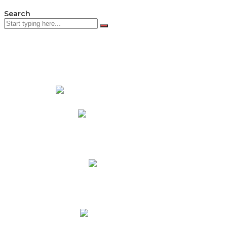
Search
PADRES DE FAMILIA
Padres CNY Online
Circulares a Padres
Cronograma