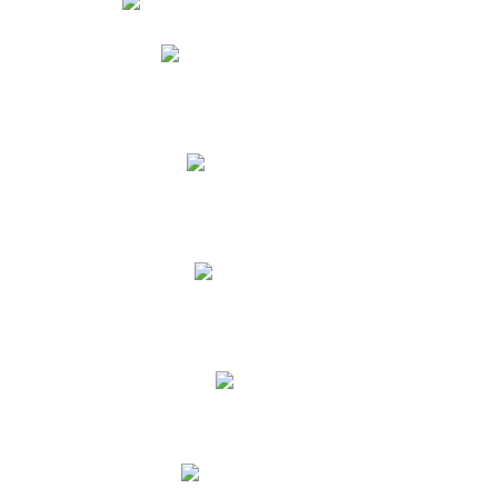
Phidias
Correo para Docentes
Biblioteca CNY
Cronograma
INEWS