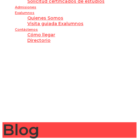
Solicitud certificados de estudios
Admisiones
Exalumnos
Quienes Somos
Visita guiada Exalumnos
Contáctenos
Cómo llegar
Directorio
¿Tienes alguna pregunta?
Enviar la consulta
Mensaje enviado
Cerrar
Blog