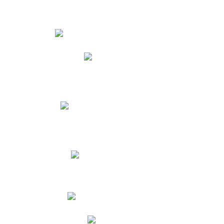
Estudiantes
Phidias
Biblioteca CNY
Cronograma de evaluaciones
Manual de Convivencia
Resultados Pruebas Saber