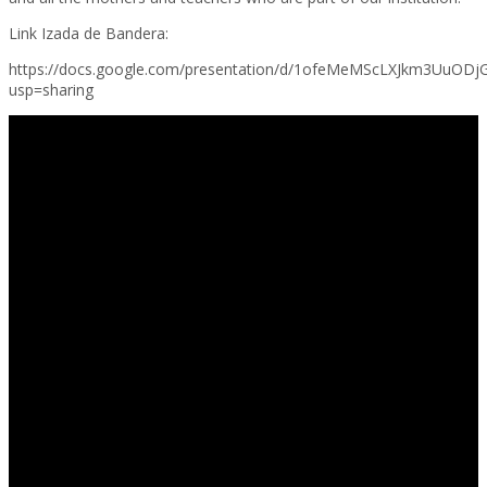
Link Izada de Bandera:
https://docs.google.com/presentation/d/1ofeMeMScLXJkm3UuODj
usp=sharing