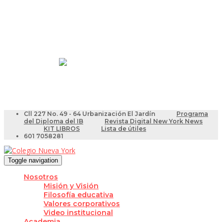
Resultados Pruebas Saber
Videotutoriales para Docentes
Cll 227 No. 49 - 64 Urbanización El Jardín
Programa
del Diploma del IB
Revista Digital New York News
KIT LIBROS
Lista de útiles
601 7058281
Toggle navigation
Nosotros
Misión y Visión
Filosofía educativa
Valores corporativos
Video institucional
Academia