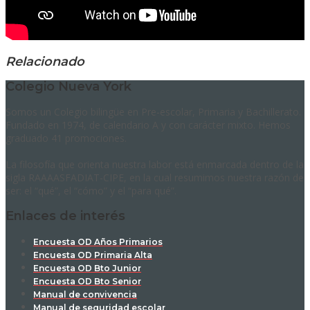
Relacionado
Colegio Nueva York
Somos un Colegio bilingüe en Pre-escolar, Primaria y Bachillerato.
Fundado en 1974, de calendario A y con carácter mixto. Hemos
graduado 41 promociones.
La filosofía que orienta nuestra labor está enmarcada dentro de la
sigla RAAAASFADIAT-CIPE, en la cual resumimos nuestra razón de
ser: el “qué”, el “cómo” y el “para qué”.
Enlaces de interés
Encuesta OD Años Primarios
Encuesta OD Primaria Alta
Encuesta OD Bto Junior
Encuesta OD Bto Senior
Manual de convivencia
Manual de seguridad escolar