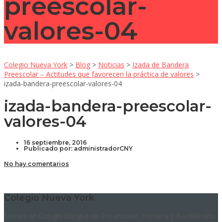
preescolar-
valores-04
Colegio Nueva York
>
Blog
>
Noticias
>
Izada de Bandera
Preescolar – Actitudes que favorecen la práctica de valores
>
izada-bandera-preescolar-valores-04
izada-bandera-preescolar-
valores-04
16 septiembre, 2016
Publicado por:
administradorCNY
No hay comentarios
Colegio Nueva York
Somos un Colegio bilingüe en Pre-escolar, Primaria y Bachillerato.