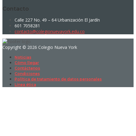
Contacto
Calle 227 No. 49 – 64 Urbanización El Jardín
601 7058281
contacto@colegionuevayork.edu.co
Copyright © 2026 Colegio Nueva York
Noticias
Cómo llegar
Contáctenos
Condiciones
Política de tratamiento de datos personales
Línea ética
Sign In
La contraseña debe tener un mínimo
de 8 caracteres de números y letras, y contener al menos 1 letra