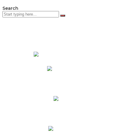
Search
PADRES DE FAMILIA
Padres CNY Online
Circulares a Padres
Cronograma