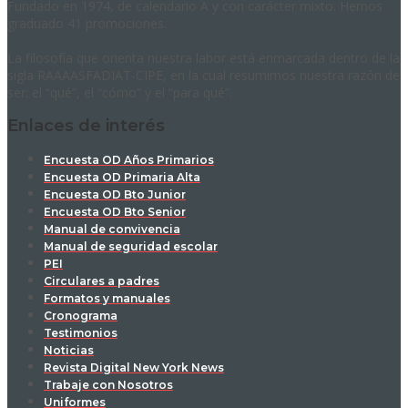
Fundado en 1974, de calendario A y con carácter mixto. Hemos
graduado 41 promociones.
La filosofía que orienta nuestra labor está enmarcada dentro de la
sigla RAAAASFADIAT-CIPE, en la cual resumimos nuestra razón de
ser: el “qué”, el “cómo” y el “para qué”.
Enlaces de interés
Encuesta OD Años Primarios
Encuesta OD Primaria Alta
Encuesta OD Bto Junior
Encuesta OD Bto Senior
Manual de convivencia
Manual de seguridad escolar
PEI
Circulares a padres
Formatos y manuales
Cronograma
Testimonios
Noticias
Revista Digital New York News
Trabaje con Nosotros
Uniformes