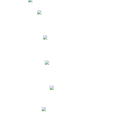
Phidias
Correo para Docentes
Biblioteca CNY
Cronograma
INEWS