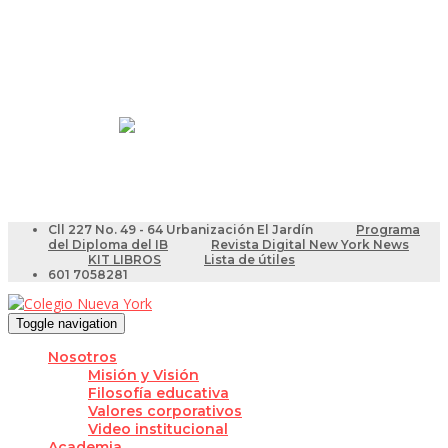
Resultados Pruebas Saber
Videotutoriales para Docentes
Cll 227 No. 49 - 64 Urbanización El Jardín
Programa
del Diploma del IB
Revista Digital New York News
KIT LIBROS
Lista de útiles
601 7058281
Toggle navigation
Nosotros
Misión y Visión
Filosofía educativa
Valores corporativos
Video institucional
Academia