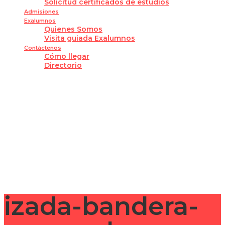
Solicitud certificados de estudios
Admisiones
Exalumnos
Quienes Somos
Visita guiada Exalumnos
Contáctenos
Cómo llegar
Directorio
¿Tienes alguna pregunta?
Enviar la consulta
Mensaje enviado
Cerrar
izada-bandera-