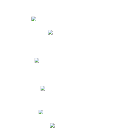
Estudiantes
Phidias
Biblioteca CNY
Cronograma de evaluaciones
Manual de Convivencia
Resultados Pruebas Saber