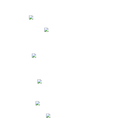
Estudiantes
Phidias
Biblioteca CNY
Cronograma de evaluaciones
Manual de Convivencia
Resultados Pruebas Saber