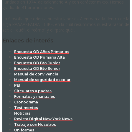
Fundado en 1974, de calendario A y con carácter mixto. Hemos
graduado 41 promociones.
La filosofía que orienta nuestra labor está enmarcada dentro de la
sigla RAAAASFADIAT-CIPE, en la cual resumimos nuestra razón de
ser: el “qué”, el “cómo” y el “para qué”.
Enlaces de interés
Encuesta OD Años Primarios
Encuesta OD Primaria Alta
Encuesta OD Bto Junior
Encuesta OD Bto Senior
Manual de convivencia
Manual de seguridad escolar
PEI
Circulares a padres
Formatos y manuales
Cronograma
Testimonios
Noticias
Revista Digital New York News
Trabaje con Nosotros
Uniformes