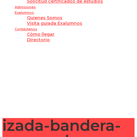
Solicitud certificados de estudios
Admisiones
Exalumnos
Quienes Somos
Visita guiada Exalumnos
Contáctenos
Cómo llegar
Directorio
¿Tienes alguna pregunta?
Enviar la consulta
Mensaje enviado
Cerrar
izada-bandera-