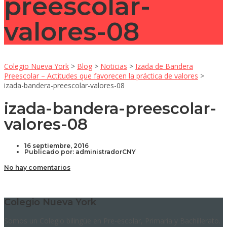
preescolar-
valores-08
Colegio Nueva York
>
Blog
>
Noticias
>
Izada de Bandera
Preescolar – Actitudes que favorecen la práctica de valores
>
izada-bandera-preescolar-valores-08
izada-bandera-preescolar-
valores-08
16 septiembre, 2016
Publicado por:
administradorCNY
No hay comentarios
Colegio Nueva York
Somos un Colegio bilingüe en Pre-escolar, Primaria y Bachillerato.