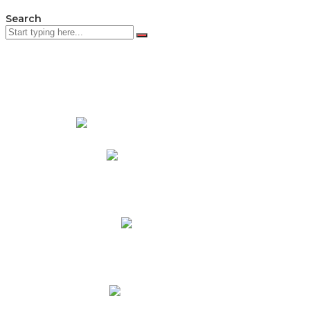
Search
PADRES DE FAMILIA
Padres CNY Online
Circulares a Padres
Cronograma