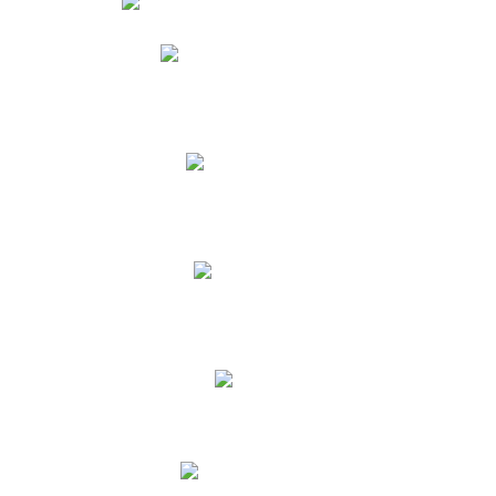
Phidias
Correo para Docentes
Biblioteca CNY
Cronograma
INEWS