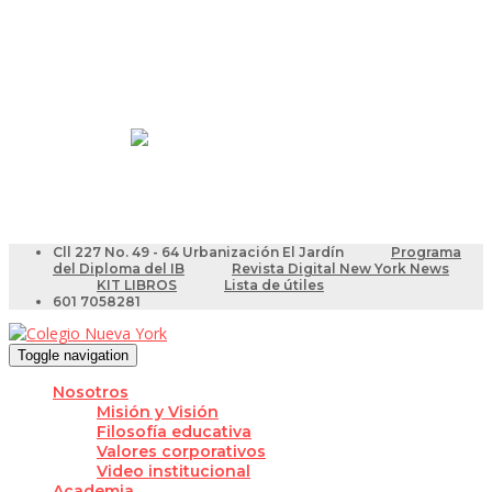
Resultados Pruebas Saber
Videotutoriales para Docentes
Cll 227 No. 49 - 64 Urbanización El Jardín
Programa
del Diploma del IB
Revista Digital New York News
KIT LIBROS
Lista de útiles
601 7058281
Toggle navigation
Nosotros
Misión y Visión
Filosofía educativa
Valores corporativos
Video institucional
Academia