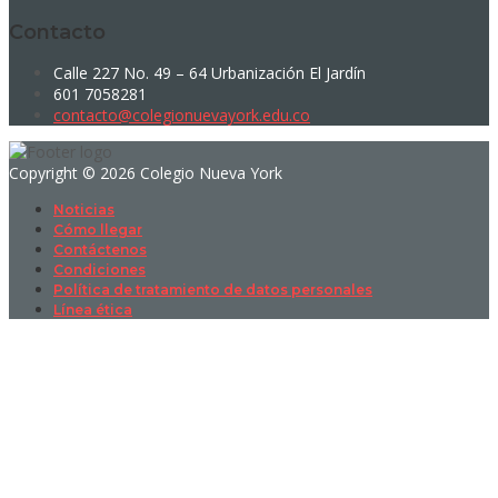
Contacto
Calle 227 No. 49 – 64 Urbanización El Jardín
601 7058281
contacto@colegionuevayork.edu.co
Copyright © 2026 Colegio Nueva York
Noticias
Cómo llegar
Contáctenos
Condiciones
Política de tratamiento de datos personales
Línea ética
Sign In
La contraseña debe tener un mínimo
de 8 caracteres de números y letras, y contener al menos 1 letra