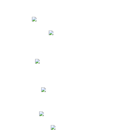
Estudiantes
Phidias
Biblioteca CNY
Cronograma de evaluaciones
Manual de Convivencia
Resultados Pruebas Saber