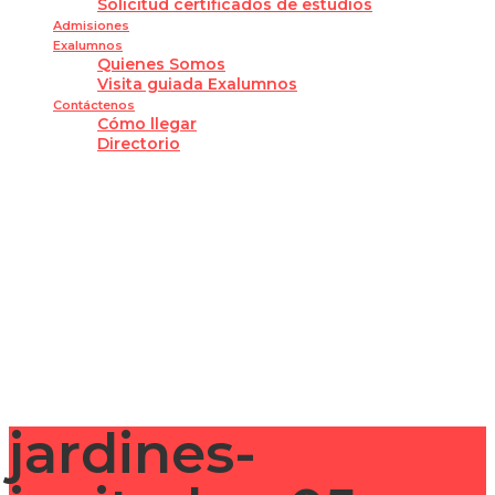
Solicitud certificados de estudios
Admisiones
Exalumnos
Quienes Somos
Visita guiada Exalumnos
Contáctenos
Cómo llegar
Directorio
¿Tienes alguna pregunta?
Enviar la consulta
Mensaje enviado
Cerrar
jardines-