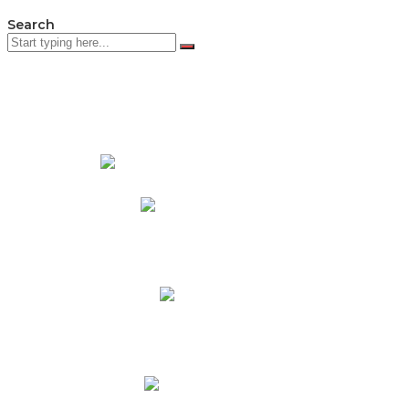
Search
PADRES DE FAMILIA
Padres CNY Online
Circulares a Padres
Cronograma