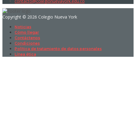
contacto@colegionuevayork.edu.co
Copyright © 2026 Colegio Nueva York
Noticias
Cómo llegar
Contáctenos
Condiciones
Política de tratamiento de datos personales
Línea ética
Sign In
La contraseña debe tener un mínimo
de 8 caracteres de números y letras, y contener al menos 1 letra
mayúscula
I want to sign up as instructor