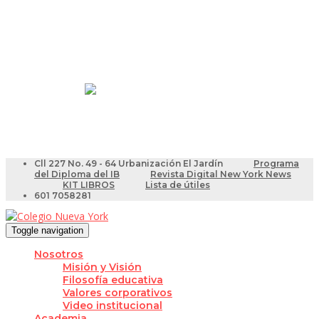
Resultados Pruebas Saber
Videotutoriales para Docentes
Cll 227 No. 49 - 64 Urbanización El Jardín
Programa
del Diploma del IB
Revista Digital New York News
KIT LIBROS
Lista de útiles
601 7058281
Toggle navigation
Nosotros
Misión y Visión
Filosofía educativa
Valores corporativos
Video institucional
Academia