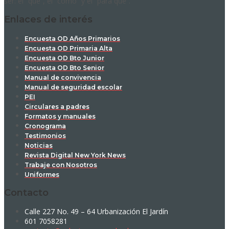
ser: el “qué”, el “cómo” y el “para qué”.
Enlaces de interés
Encuesta OD Años Primarios
Encuesta OD Primaria Alta
Encuesta OD Bto Junior
Encuesta OD Bto Senior
Manual de convivencia
Manual de seguridad escolar
PEI
Circulares a padres
Formatos y manuales
Cronograma
Testimonios
Noticias
Revista Digital New York News
Trabaje con Nosotros
Uniformes
Contacto
Calle 227 No. 49 – 64 Urbanización El Jardín
601 7058281