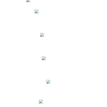
Phidias
Correo para Docentes
Biblioteca CNY
Cronograma
INEWS