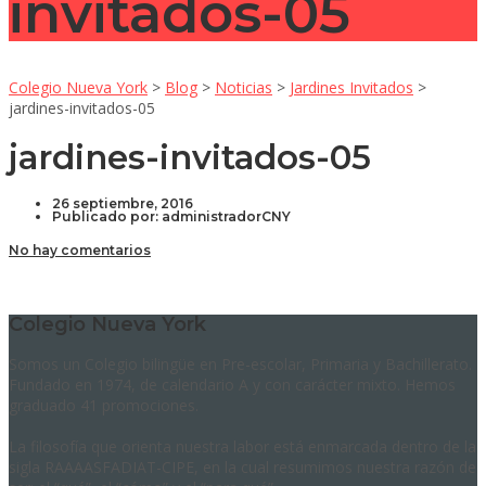
invitados-05
Colegio Nueva York
>
Blog
>
Noticias
>
Jardines Invitados
>
jardines-invitados-05
jardines-invitados-05
26 septiembre, 2016
Publicado por:
administradorCNY
No hay comentarios
Colegio Nueva York
Somos un Colegio bilingüe en Pre-escolar, Primaria y Bachillerato.
Fundado en 1974, de calendario A y con carácter mixto. Hemos
graduado 41 promociones.
La filosofía que orienta nuestra labor está enmarcada dentro de la
sigla RAAAASFADIAT-CIPE, en la cual resumimos nuestra razón de