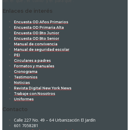
ser: el “qué”, el “cómo” y el “para qué”.
Enlaces de interés
Encuesta OD Años Primarios
Encuesta OD Primaria Alta
Encuesta OD Bto Junior
Encuesta OD Bto Senior
Manual de convivencia
Manual de seguridad escolar
PEI
Circulares a padres
Formatos y manuales
Cronograma
Testimonios
Noticias
Revista Digital New York News
Trabaje con Nosotros
Uniformes
Contacto
Calle 227 No. 49 – 64 Urbanización El Jardín
601 7058281