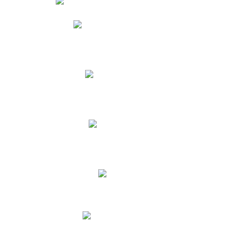
Phidias
Correo para Docentes
Biblioteca CNY
Cronograma
INEWS