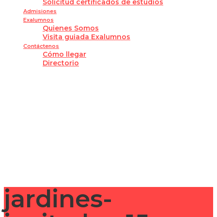
Solicitud certificados de estudios
Admisiones
Exalumnos
Quienes Somos
Visita guiada Exalumnos
Contáctenos
Cómo llegar
Directorio
¿Tienes alguna pregunta?
Enviar la consulta
Mensaje enviado
Cerrar
jardines-