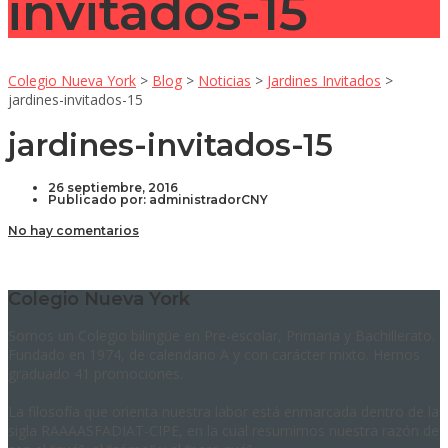
invitados-15
Colegio Nueva York
>
Blog
>
Noticias
>
Jardines Invitados
>
jardines-invitados-15
jardines-invitados-15
26 septiembre, 2016
Publicado por:
administradorCNY
No hay comentarios
Colegio Nueva York
Somos un Colegio bilingüe en Pre-escolar, Primaria y Bachillerato.
Fundado en 1974, de calendario A y con carácter mixto. Hemos
graduado 41 promociones.
La filosofía que orienta nuestra labor está enmarcada dentro de la
sigla RAAAASFADIAT-CIPE, en la cual resumimos nuestra razón de