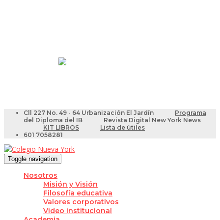
Resultados Pruebas Saber
Videotutoriales para Docentes
Cll 227 No. 49 - 64 Urbanización El Jardín
Programa
del Diploma del IB
Revista Digital New York News
KIT LIBROS
Lista de útiles
601 7058281
Toggle navigation
Nosotros
Misión y Visión
Filosofía educativa
Valores corporativos
Video institucional
Academia