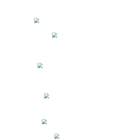
Estudiantes
Phidias
Biblioteca CNY
Cronograma de evaluaciones
Manual de Convivencia
Resultados Pruebas Saber