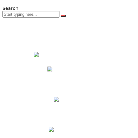
Search
PADRES DE FAMILIA
Padres CNY Online
Circulares a Padres
Cronograma