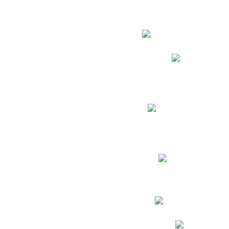
Estudian
Phidias
Biblioteca CNY
Cronograma de evaluac
Manual de Convivenc
Resultados Pruebas Sa