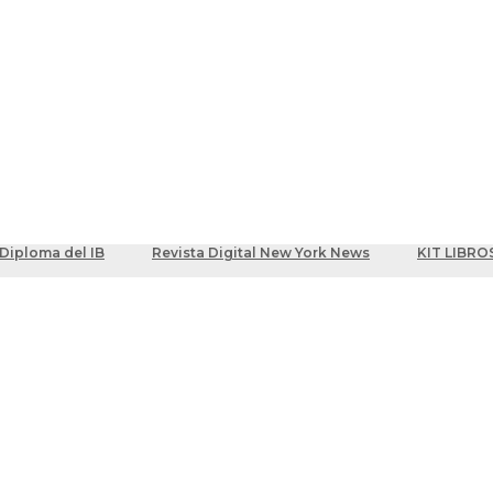
ber
centes
Diploma del IB
Revista Digital New York News
KIT LIBRO