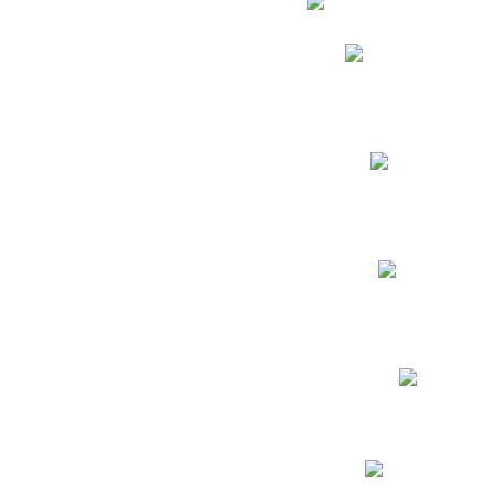
Phidias
Correo para Docent
Biblioteca CNY
Cronograma
INEWS