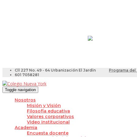
Resultados Pruebas Sa
Videotutoriales para Do
Cll 227 No. 49 - 64 Urbanización El Jardín
Programa del 
601 7058281
Toggle navigation
Nosotros
Misión y Visión
Filosofía educativa
Valores corporativos
Video institucional
Academia
Encuesta docente