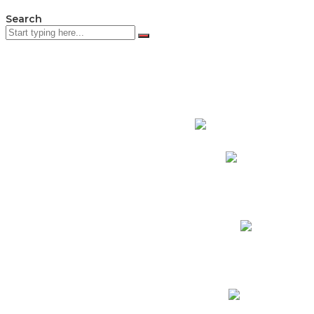
Search
PADRES DE F
Padres CNY Online
Circulares a Padres
Cronograma