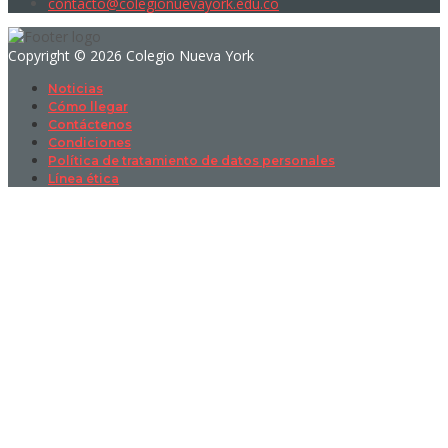
contacto@colegionuevayork.edu.co
Copyright © 2026 Colegio Nueva York
Noticias
Cómo llegar
Contáctenos
Condiciones
Política de tratamiento de datos personales
Línea ética
Sign In
La contraseña debe tener un mínimo
de 8 caracteres de números y letras, y contener al menos 1 letra
mayúscula
I want to sign up as instructor