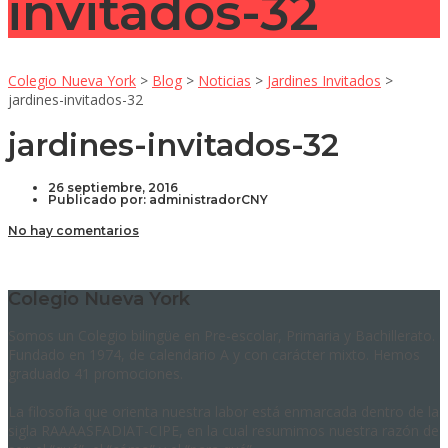
invitados-32
Colegio Nueva York
>
Blog
>
Noticias
>
Jardines Invitados
>
jardines-invitados-32
jardines-invitados-32
26 septiembre, 2016
Publicado por:
administradorCNY
No hay comentarios
Colegio Nueva York
Somos un Colegio bilingüe en Pre-escolar, Primaria y Bachillerato.
Fundado en 1974, de calendario A y con carácter mixto. Hemos
graduado 41 promociones.
La filosofía que orienta nuestra labor está enmarcada dentro de la
sigla RAAAASFADIAT-CIPE, en la cual resumimos nuestra razón de