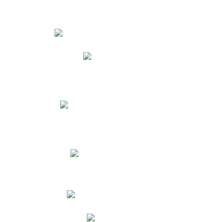
Estudiantes
Phidias
Biblioteca CNY
Cronograma de evaluaciones
Manual de Convivencia
Resultados Pruebas Saber