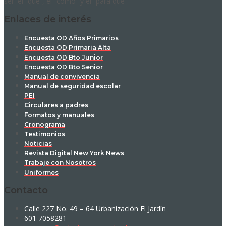
ser: el “qué”, el “cómo” y el “para qué”.
Enlaces de interés
Encuesta OD Años Primarios
Encuesta OD Primaria Alta
Encuesta OD Bto Junior
Encuesta OD Bto Senior
Manual de convivencia
Manual de seguridad escolar
PEI
Circulares a padres
Formatos y manuales
Cronograma
Testimonios
Noticias
Revista Digital New York News
Trabaje con Nosotros
Uniformes
Contacto
Calle 227 No. 49 – 64 Urbanización El Jardín
601 7058281