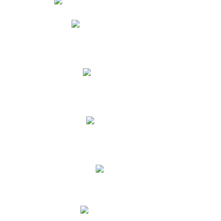
Phidias
Correo para Docentes
Biblioteca CNY
Cronograma
INEWS