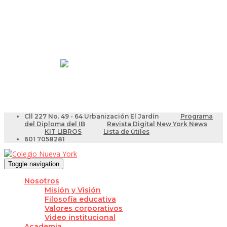
Resultados Pruebas Saber
Videotutoriales para Docentes
Cll 227 No. 49 - 64 Urbanización El Jardín
Programa
del Diploma del IB
Revista Digital New York News
KIT LIBROS
Lista de útiles
601 7058281
Toggle navigation
Nosotros
Misión y Visión
Filosofía educativa
Valores corporativos
Video institucional
Academia