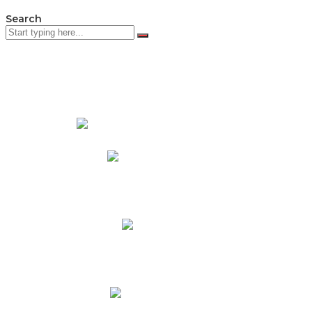
Search
PADRES DE FAMILIA
Padres CNY Online
Circulares a Padres
Cronograma