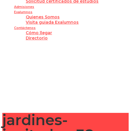
Solicitud certificados de estudios
Admisiones
Exalumnos
Quienes Somos
Visita guiada Exalumnos
Contáctenos
Cómo llegar
Directorio
¿Tienes alguna pregunta?
Enviar la consulta
Mensaje enviado
Cerrar
jardines-