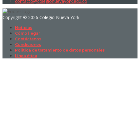
contacto@colegionuevayork.edu.co
Copyright © 2026 Colegio Nueva York
Noticias
Cómo llegar
Contáctenos
Condiciones
Política de tratamiento de datos personales
Línea ética
Sign In
La contraseña debe tener un mínimo
de 8 caracteres de números y letras, y contener al menos 1 letra
mayúscula
I want to sign up as instructor