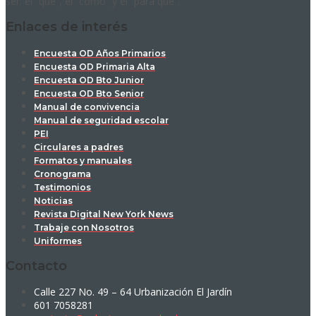
ser: el “qué”, el “cómo” y el “para qué”.
Enlaces de interés
Encuesta OD Años Primarios
Encuesta OD Primaria Alta
Encuesta OD Bto Junior
Encuesta OD Bto Senior
Manual de convivencia
Manual de seguridad escolar
PEI
Circulares a padres
Formatos y manuales
Cronograma
Testimonios
Noticias
Revista Digital New York News
Trabaje con Nosotros
Uniformes
Contacto
Calle 227 No. 49 – 64 Urbanización El Jardín
601 7058281