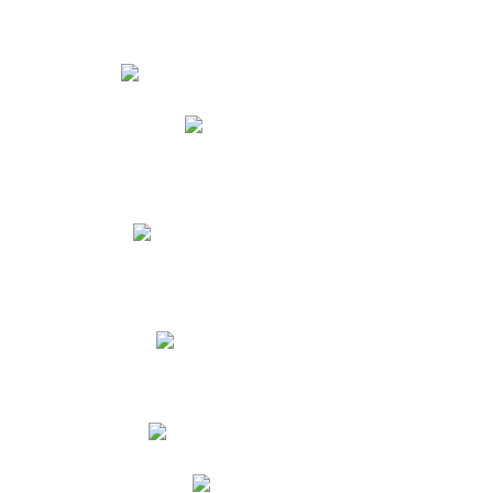
Estudiantes
Phidias
Biblioteca CNY
Cronograma de evaluaciones
Manual de Convivencia
Resultados Pruebas Saber