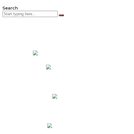
Search
PADRES DE FAMILIA
Padres CNY Online
Circulares a Padres
Cronograma