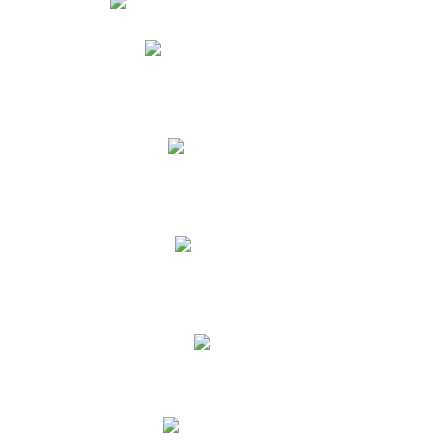
Phidias
Correo para Docentes
Biblioteca CNY
Cronograma
INEWS