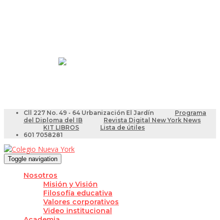
Resultados Pruebas Saber
Videotutoriales para Docentes
Cll 227 No. 49 - 64 Urbanización El Jardín
Programa
del Diploma del IB
Revista Digital New York News
KIT LIBROS
Lista de útiles
601 7058281
Toggle navigation
Nosotros
Misión y Visión
Filosofía educativa
Valores corporativos
Video institucional
Academia