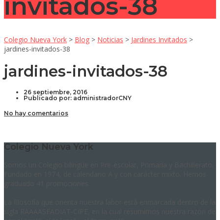
invitados-38
Colegio Nueva York
>
Blog
>
Noticias
>
Jardines Invitados
>
jardines-invitados-38
jardines-invitados-38
26 septiembre, 2016
Publicado por:
administradorCNY
No hay comentarios
Colegio Nueva York
Somos un Colegio bilingüe en Pre-escolar, Primaria y Bachillerato.
Fundado en 1974, de calendario A y con carácter mixto. Hemos
graduado 41 promociones.
La filosofía que orienta nuestra labor está enmarcada dentro de la
sigla RAAAASFADIAT-CIPE, en la cual resumimos nuestra razón de