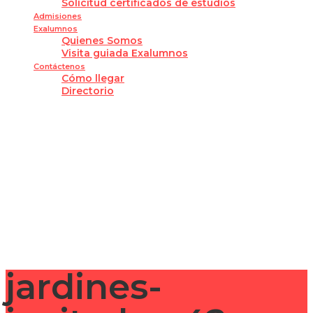
Solicitud certificados de estudios
Admisiones
Exalumnos
Quienes Somos
Visita guiada Exalumnos
Contáctenos
Cómo llegar
Directorio
¿Tienes alguna pregunta?
Enviar la consulta
Mensaje enviado
Cerrar
jardines-