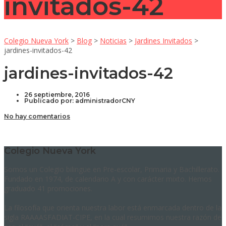
invitados-42
Colegio Nueva York
>
Blog
>
Noticias
>
Jardines Invitados
>
jardines-invitados-42
jardines-invitados-42
26 septiembre, 2016
Publicado por:
administradorCNY
No hay comentarios
Colegio Nueva York
Somos un Colegio bilingüe en Pre-escolar, Primaria y Bachillerato.
Fundado en 1974, de calendario A y con carácter mixto. Hemos
graduado 41 promociones.
La filosofía que orienta nuestra labor está enmarcada dentro de la
sigla RAAAASFADIAT-CIPE, en la cual resumimos nuestra razón de