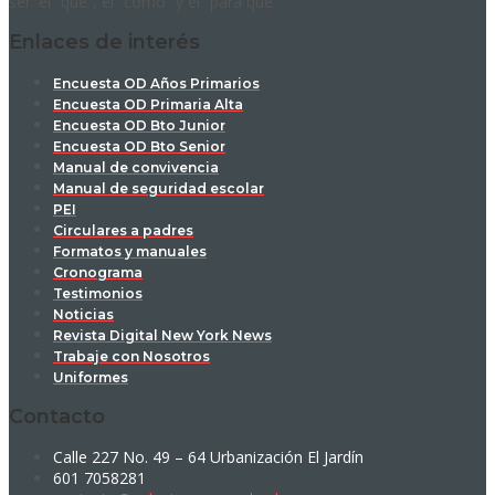
ser: el “qué”, el “cómo” y el “para qué”.
Enlaces de interés
Encuesta OD Años Primarios
Encuesta OD Primaria Alta
Encuesta OD Bto Junior
Encuesta OD Bto Senior
Manual de convivencia
Manual de seguridad escolar
PEI
Circulares a padres
Formatos y manuales
Cronograma
Testimonios
Noticias
Revista Digital New York News
Trabaje con Nosotros
Uniformes
Contacto
Calle 227 No. 49 – 64 Urbanización El Jardín
601 7058281