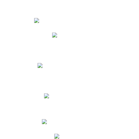
Estudiantes
Phidias
Biblioteca CNY
Cronograma de evaluaciones
Manual de Convivencia
Resultados Pruebas Saber