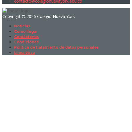
contacto@colegionuevayork.edu.co
Copyright © 2026 Colegio Nueva York
Noticias
Cómo llegar
Contáctenos
Condiciones
Política de tratamiento de datos personales
Línea ética
Sign In
La contraseña debe tener un mínimo
de 8 caracteres de números y letras, y contener al menos 1 letra
mayúscula
I want to sign up as instructor