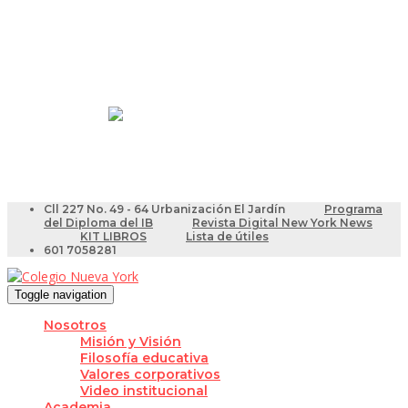
Resultados Pruebas Saber
Videotutoriales para Docentes
Cll 227 No. 49 - 64 Urbanización El Jardín
Programa
del Diploma del IB
Revista Digital New York News
KIT LIBROS
Lista de útiles
601 7058281
Toggle navigation
Nosotros
Misión y Visión
Filosofía educativa
Valores corporativos
Video institucional
Academia