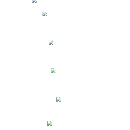
Phidias
Correo para Docentes
Biblioteca CNY
Cronograma
INEWS