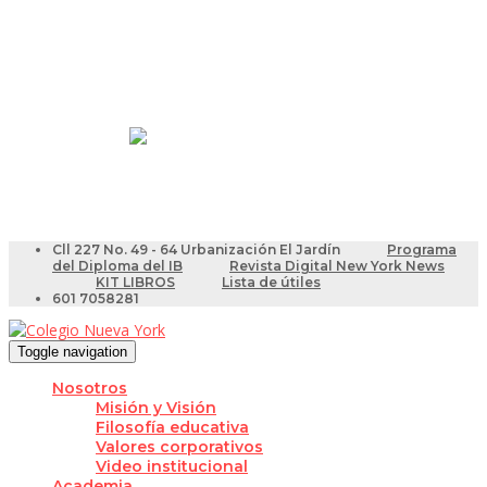
Resultados Pruebas Saber
Videotutoriales para Docentes
Cll 227 No. 49 - 64 Urbanización El Jardín
Programa
del Diploma del IB
Revista Digital New York News
KIT LIBROS
Lista de útiles
601 7058281
Toggle navigation
Nosotros
Misión y Visión
Filosofía educativa
Valores corporativos
Video institucional
Academia