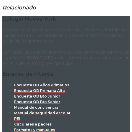
Relacionado
Colegio Nueva York
Somos un Colegio bilingüe en Pre-escolar, Primaria y Bachillerato.
Fundado en 1974, de calendario A y con carácter mixto. Hemos
graduado 41 promociones.
La filosofía que orienta nuestra labor está enmarcada dentro de la
sigla RAAAASFADIAT-CIPE, en la cual resumimos nuestra razón de
ser: el “qué”, el “cómo” y el “para qué”.
Enlaces de interés
Encuesta OD Años Primarios
Encuesta OD Primaria Alta
Encuesta OD Bto Junior
Encuesta OD Bto Senior
Manual de convivencia
Manual de seguridad escolar
PEI
Circulares a padres
Formatos y manuales