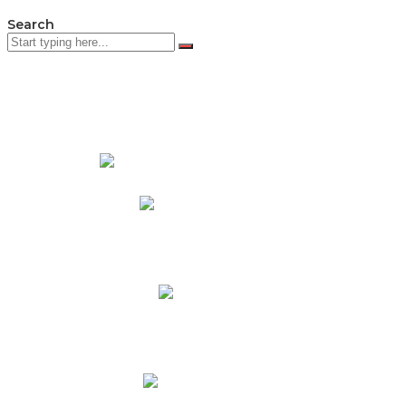
Search
PADRES DE FAMILIA
Padres CNY Online
Circulares a Padres
Cronograma