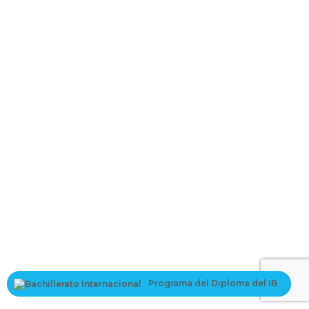
La contraseña debe tener un mínimo
de 8 caracteres de números y letras, y contener al menos 1 letra
mayúscula
I want to sign up as instructor
Recordarme
Sign In
Registro
Restaurar la contraseña
Send reset link
Password reset link sent
to your email
Cerrar
Your application is sent
We'll send you an email as soon as your
application is approved.
Go to Profile
Programa del Diploma del IB
No account?
Registro
Sign In
¿Has olvidado tu contraseña?