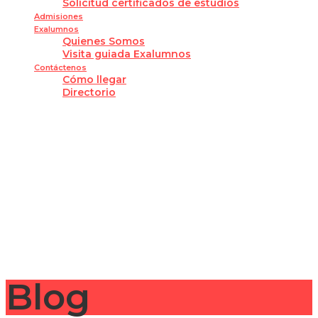
Solicitud certificados de estudios
Admisiones
Exalumnos
Quienes Somos
Visita guiada Exalumnos
Contáctenos
Cómo llegar
Directorio
¿Tienes alguna pregunta?
Enviar la consulta
Mensaje enviado
Cerrar
Blog