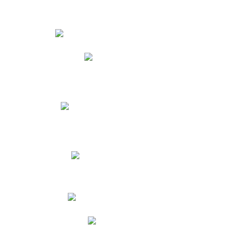
Estudiantes
Phidias
Biblioteca CNY
Cronograma de evaluaciones
Manual de Convivencia
Resultados Pruebas Saber