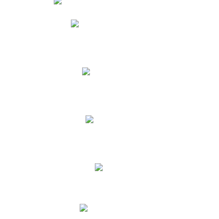
Phidias
Correo para Docentes
Biblioteca CNY
Cronograma
INEWS