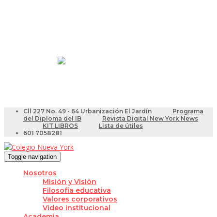
Resultados Pruebas Saber
Videotutoriales para Docentes
Cll 227 No. 49 - 64 Urbanización El Jardín
Programa
del Diploma del IB
Revista Digital New York News
KIT LIBROS
Lista de útiles
601 7058281
Toggle navigation
Nosotros
Misión y Visión
Filosofía educativa
Valores corporativos
Video institucional
Academia