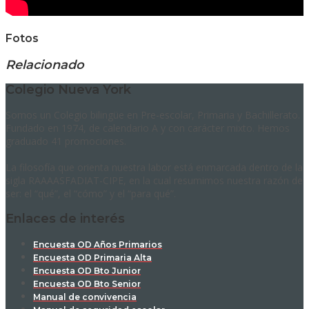
Fotos
Relacionado
Colegio Nueva York
Somos un Colegio bilingüe en Pre-escolar, Primaria y Bachillerato.
Fundado en 1974, de calendario A y con carácter mixto. Hemos
graduado 41 promociones.
La filosofía que orienta nuestra labor está enmarcada dentro de la
sigla RAAAASFADIAT-CIPE, en la cual resumimos nuestra razón de
ser: el “qué”, el “cómo” y el “para qué”.
Enlaces de interés
Encuesta OD Años Primarios
Encuesta OD Primaria Alta
Encuesta OD Bto Junior
Encuesta OD Bto Senior
Manual de convivencia