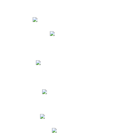
Estudiantes
Phidias
Biblioteca CNY
Cronograma de evaluaciones
Manual de Convivencia
Resultados Pruebas Saber