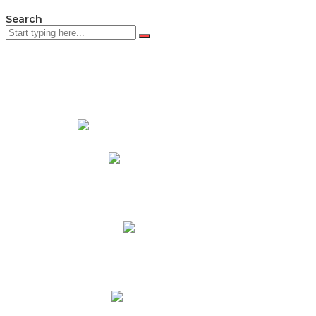
Search
PADRES DE FAMILIA
Padres CNY Online
Circulares a Padres
Cronograma