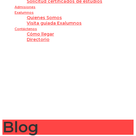
Solicitud certificados de estudios
Admisiones
Exalumnos
Quienes Somos
Visita guiada Exalumnos
Contáctenos
Cómo llegar
Directorio
¿Tienes alguna pregunta?
Enviar la consulta
Mensaje enviado
Cerrar
Blog