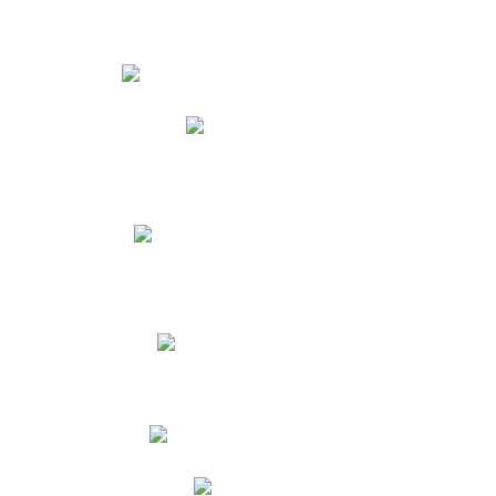
Estudiantes
Phidias
Biblioteca CNY
Cronograma de evaluaciones
Manual de Convivencia
Resultados Pruebas Saber