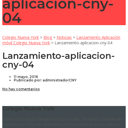
aplicacion-cny-
04
Colegio Nueva York
>
Blog
>
Noticias
>
Lanzamiento Aplicación
móvil Colegio Nueva York
>
Lanzamiento-aplicacion-cny-04
Lanzamiento-aplicacion-
cny-04
11 mayo, 2016
Publicado por:
administradorCNY
No hay comentarios
Colegio Nueva York
Somos un Colegio bilingüe en Pre-escolar, Primaria y Bachillerato.
Fundado en 1974, de calendario A y con carácter mixto. Hemos