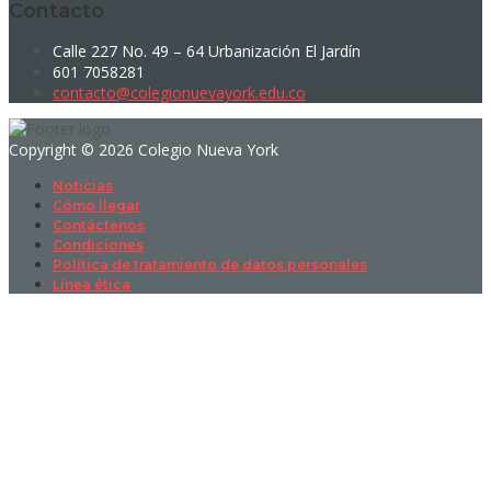
Contacto
Calle 227 No. 49 – 64 Urbanización El Jardín
601 7058281
contacto@colegionuevayork.edu.co
Copyright © 2026 Colegio Nueva York
Noticias
Cómo llegar
Contáctenos
Condiciones
Política de tratamiento de datos personales
Línea ética
Sign In
La contraseña debe tener un mínimo
de 8 caracteres de números y letras, y contener al menos 1 letra
mayúscula