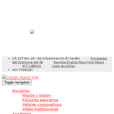
Resultados Pruebas Saber
Videotutoriales para Docentes
Cll 227 No. 49 - 64 Urbanización El Jardín
Programa
del Diploma del IB
Revista Digital New York News
KIT LIBROS
Lista de útiles
601 7058281
Toggle navigation
Nosotros
Misión y Visión
Filosofía educativa
Valores corporativos
Video institucional
Academia