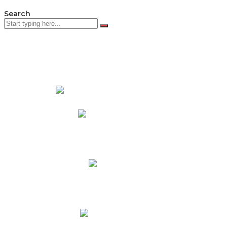
Search
PADRES DE FAMILIA
Padres CNY Online
Circulares a Padres
Cronograma