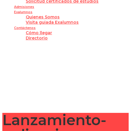
Solicitud certificados de estudios
Admisiones
Exalumnos
Quienes Somos
Visita guiada Exalumnos
Contáctenos
Cómo llegar
Directorio
¿Tienes alguna pregunta?
Enviar la consulta
Mensaje enviado
Cerrar
Lanzamiento-