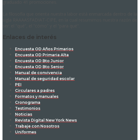
graduado 41 promociones.
La filosofía que orienta nuestra labor está enmarcada dentro de la
sigla RAAAASFADIAT-CIPE, en la cual resumimos nuestra razón de
ser: el “qué”, el “cómo” y el “para qué”.
Enlaces de interés
Encuesta OD Años Primarios
Encuesta OD Primaria Alta
Encuesta OD Bto Junior
Encuesta OD Bto Senior
Manual de convivencia
Manual de seguridad escolar
PEI
Circulares a padres
Formatos y manuales
Cronograma
Testimonios
Noticias
Revista Digital New York News
Trabaje con Nosotros
Uniformes