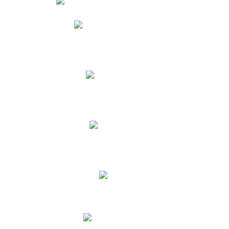
Phidias
Correo para Docentes
Biblioteca CNY
Cronograma
INEWS