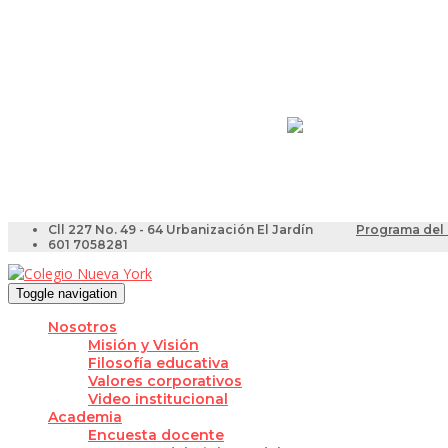
Resultados Pruebas Sa
Videotutoriales para Do
Cll 227 No. 49 - 64 Urbanización El Jardín
Programa del 
601 7058281
Toggle navigation
Nosotros
Misión y Visión
Filosofía educativa
Valores corporativos
Video institucional
Academia
Encuesta docente