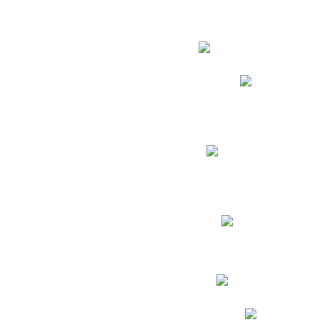
Estudian
Phidias
Biblioteca CNY
Cronograma de evaluac
Manual de Convivenc
Resultados Pruebas Sa