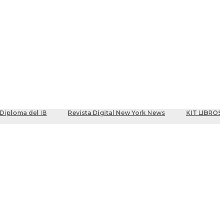
ber
centes
Diploma del IB
Revista Digital New York News
KIT LIBRO