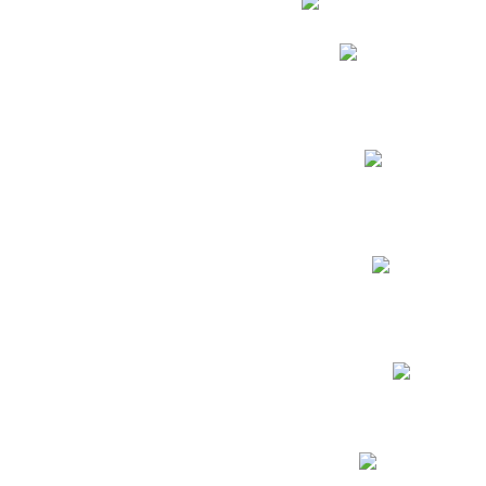
Phidias
Correo para Docent
Biblioteca CNY
Cronograma
INEWS