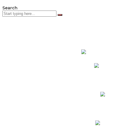
Search
PADRES DE F
Padres CNY Online
Circulares a Padres
Cronograma