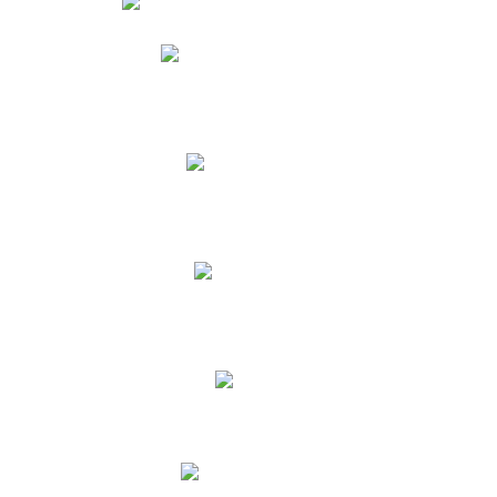
Phidias
Correo para Docentes
Biblioteca CNY
Cronograma
INEWS