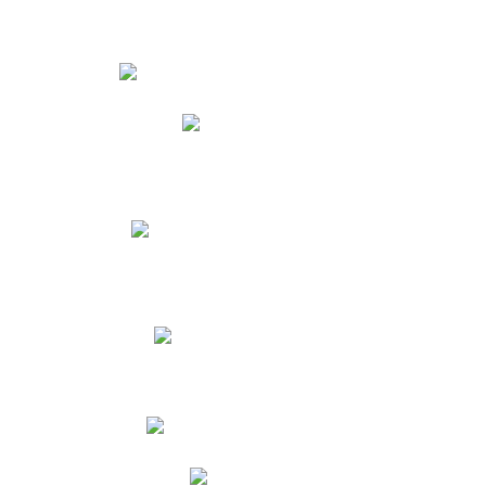
Estudiantes
Phidias
Biblioteca CNY
Cronograma de evaluaciones
Manual de Convivencia
Resultados Pruebas Saber