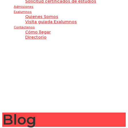
Solicitud certificados de estudios
Admisiones
Exalumnos
Quienes Somos
Visita guiada Exalumnos
Contáctenos
Cómo llegar
Directorio
¿Tienes alguna pregunta?
Enviar la consulta
Mensaje enviado
Cerrar
Blog