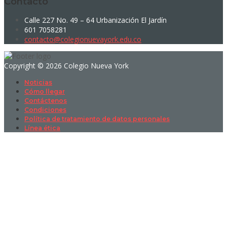
Contacto
Calle 227 No. 49 – 64 Urbanización El Jardín
601 7058281
contacto@colegionuevayork.edu.co
Copyright © 2026 Colegio Nueva York
Noticias
Cómo llegar
Contáctenos
Condiciones
Política de tratamiento de datos personales
Línea ética
Sign In
La contraseña debe tener un mínimo
de 8 caracteres de números y letras, y contener al menos 1 letra
mayúscula