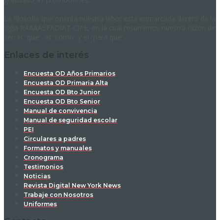
La filosofía que orienta nuestra labor está enmarcada dentro de la
sigla RAAAASFADIAT-CIPE, en la cual resumimos nuestra razón de
ser: el “qué”, el “cómo” y el “para qué”.
Enlaces de interés
Encuesta OD Años Primarios
Encuesta OD Primaria Alta
Encuesta OD Bto Junior
Encuesta OD Bto Senior
Manual de convivencia
Manual de seguridad escolar
PEI
Circulares a padres
Formatos y manuales
Cronograma
Testimonios
Noticias
Revista Digital New York News
Trabaje con Nosotros
Uniformes