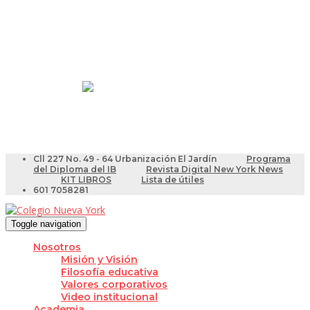
Resultados Pruebas Saber
Videotutoriales para Docentes
Cll 227 No. 49 - 64 Urbanización El Jardín
Programa
del Diploma del IB
Revista Digital New York News
KIT LIBROS
Lista de útiles
601 7058281
Toggle navigation
Nosotros
Misión y Visión
Filosofía educativa
Valores corporativos
Video institucional
Academia