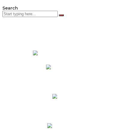
Search
PADRES DE FAMILIA
Padres CNY Online
Circulares a Padres
Cronograma