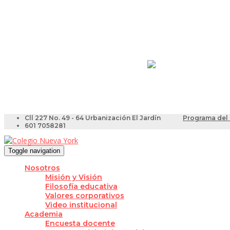
Resultados Pruebas Sa
Videotutoriales para Do
Cll 227 No. 49 - 64 Urbanización El Jardín
Programa del 
601 7058281
Toggle navigation
Nosotros
Misión y Visión
Filosofía educativa
Valores corporativos
Video institucional
Academia
Encuesta docente