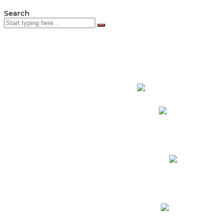
Search
PADRES DE F
Padres CNY Online
Circulares a Padres
Cronograma