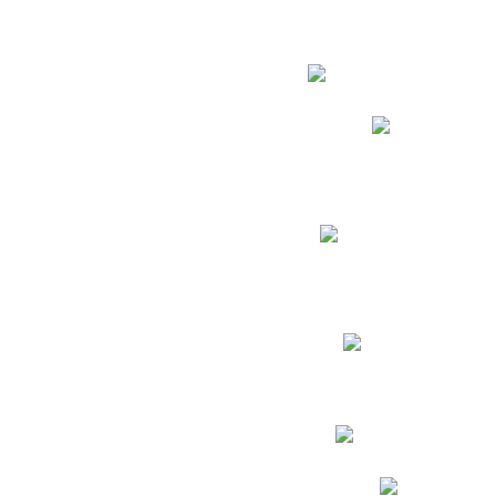
Estudian
Phidias
Biblioteca CNY
Cronograma de evaluac
Manual de Convivenc
Resultados Pruebas Sa