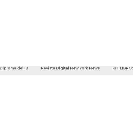
ber
centes
Diploma del IB
Revista Digital New York News
KIT LIBRO