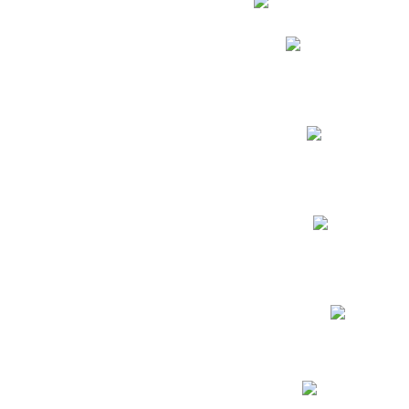
Phidias
Correo para Docent
Biblioteca CNY
Cronograma
INEWS