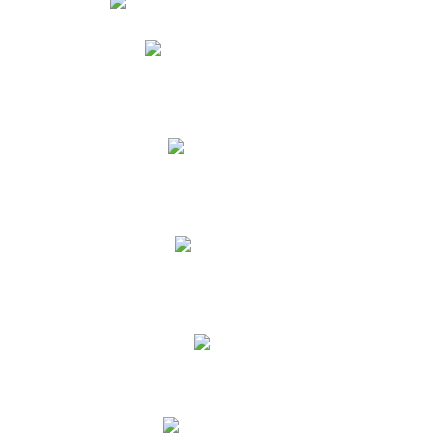
Phidias
Correo para Docentes
Biblioteca CNY
Cronograma
INEWS