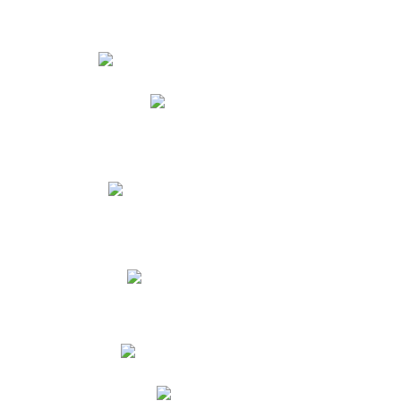
Estudiantes
Phidias
Biblioteca CNY
Cronograma de evaluaciones
Manual de Convivencia
Resultados Pruebas Saber