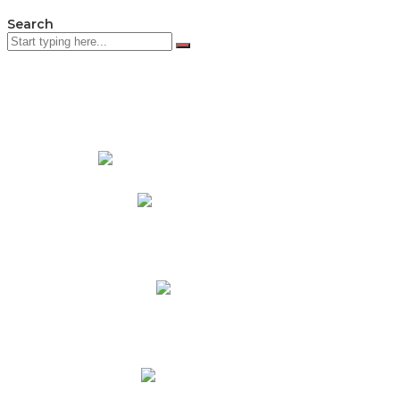
Search
PADRES DE FAMILIA
Padres CNY Online
Circulares a Padres
Cronograma