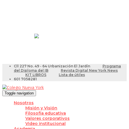
Resultados Pruebas Saber
Videotutoriales para Docentes
Cll 227 No. 49 - 64 Urbanización El Jardín
Programa
del Diploma del IB
Revista Digital New York News
KIT LIBROS
Lista de útiles
601 7058281
Toggle navigation
Nosotros
Misión y Visión
Filosofía educativa
Valores corporativos
Video institucional
Academia