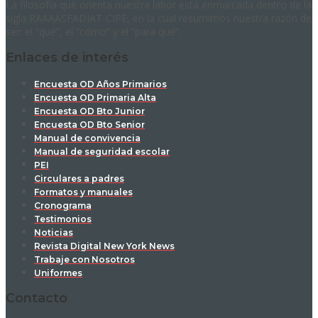
La filosofía que orienta nuestra labor está enmarcada dentro de la
sigla RAAAASFADIAT-CIPE, en la cual resumimos nuestra razón de
ser: el “qué”, el “cómo” y el “para qué”.
Enlaces de interés
Encuesta OD Años Primarios
Encuesta OD Primaria Alta
Encuesta OD Bto Junior
Encuesta OD Bto Senior
Manual de convivencia
Manual de seguridad escolar
PEI
Circulares a padres
Formatos y manuales
Cronograma
Testimonios
Noticias
Revista Digital New York News
Trabaje con Nosotros
Uniformes
Contacto