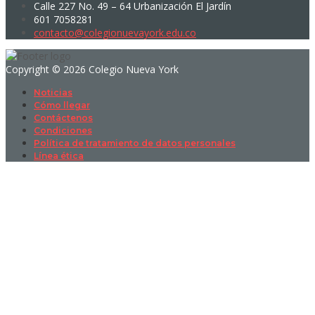
Calle 227 No. 49 – 64 Urbanización El Jardín
601 7058281
contacto@colegionuevayork.edu.co
Copyright © 2026 Colegio Nueva York
Noticias
Cómo llegar
Contáctenos
Condiciones
Política de tratamiento de datos personales
Línea ética
Sign In
La contraseña debe tener un mínimo
de 8 caracteres de números y letras, y contener al menos 1 letra
mayúscula