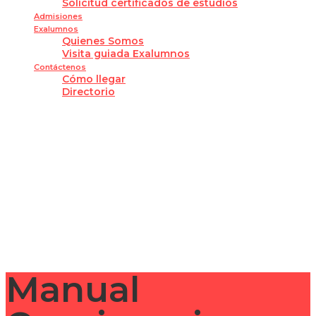
Solicitud certificados de estudios
Admisiones
Exalumnos
Quienes Somos
Visita guiada Exalumnos
Contáctenos
Cómo llegar
Directorio
¿Tienes alguna pregunta?
Enviar la consulta
Mensaje enviado
Cerrar
Manual