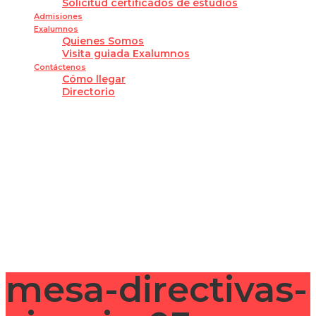
Solicitud certificados de estudios
Admisiones
Exalumnos
Quienes Somos
Visita guiada Exalumnos
Contáctenos
Cómo llegar
Directorio
¿Tienes alguna pregunta?
Enviar la consulta
Mensaje enviado
Cerrar
mesa-directivas-