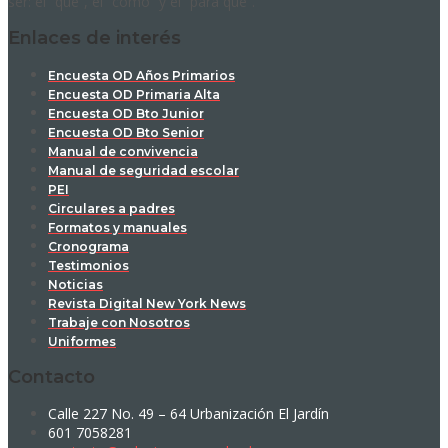
ser: el “qué”, el “cómo” y el “para qué”.
Enlaces de interés
Encuesta OD Años Primarios
Encuesta OD Primaria Alta
Encuesta OD Bto Junior
Encuesta OD Bto Senior
Manual de convivencia
Manual de seguridad escolar
PEI
Circulares a padres
Formatos y manuales
Cronograma
Testimonios
Noticias
Revista Digital New York News
Trabaje con Nosotros
Uniformes
Contacto
Calle 227 No. 49 – 64 Urbanización El Jardín
601 7058281