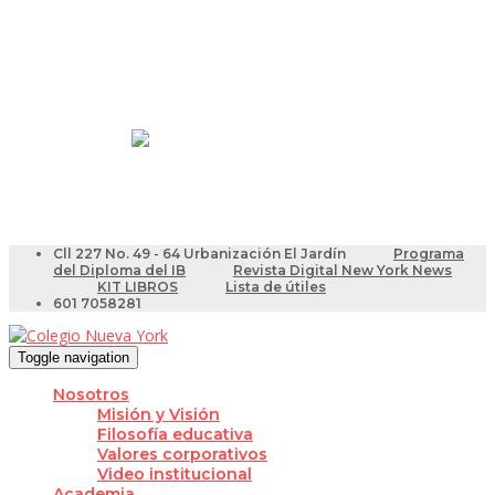
Resultados Pruebas Saber
Videotutoriales para Docentes
Cll 227 No. 49 - 64 Urbanización El Jardín
Programa
del Diploma del IB
Revista Digital New York News
KIT LIBROS
Lista de útiles
601 7058281
Toggle navigation
Nosotros
Misión y Visión
Filosofía educativa
Valores corporativos
Video institucional
Academia