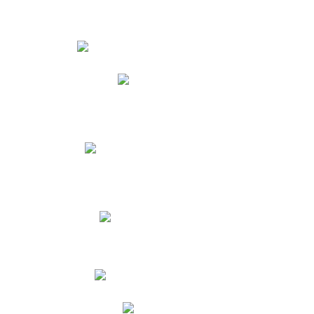
Estudiantes
Phidias
Biblioteca CNY
Cronograma de evaluaciones
Manual de Convivencia
Resultados Pruebas Saber