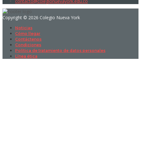
contacto@colegionuevayork.edu.co
Copyright © 2026 Colegio Nueva York
Noticias
Cómo llegar
Contáctenos
Condiciones
Política de tratamiento de datos personales
Línea ética
Sign In
La contraseña debe tener un mínimo
de 8 caracteres de números y letras, y contener al menos 1 letra
mayúscula
I want to sign up as instructor