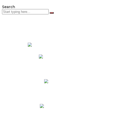
Search
PADRES DE FAMILIA
Padres CNY Online
Circulares a Padres
Cronograma