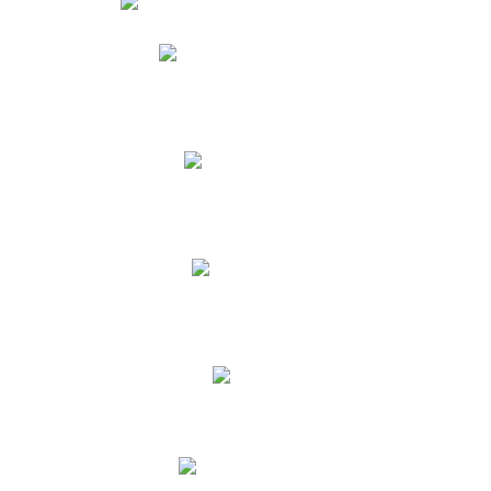
Phidias
Correo para Docentes
Biblioteca CNY
Cronograma
INEWS