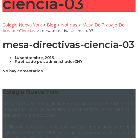
ciencia-03
Colegio Nueva York
>
Blog
>
Noticias
>
Mesa De Trabajo Del
Área de Ciencias
>
mesa-directivas-ciencia-03
mesa-directivas-ciencia-03
14 septiembre, 2016
Publicado por:
administradorCNY
No hay comentarios
Colegio Nueva York
Somos un Colegio bilingüe en Pre-escolar, Primaria y Bachillerato.
Fundado en 1974, de calendario A y con carácter mixto. Hemos
graduado 41 promociones.
La filosofía que orienta nuestra labor está enmarcada dentro de la
sigla RAAAASFADIAT-CIPE, en la cual resumimos nuestra razón de