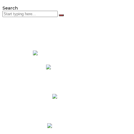
Search
PADRES DE FAMILIA
Padres CNY Online
Circulares a Padres
Cronograma