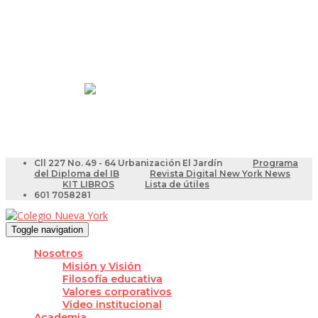
Resultados Pruebas Saber
Videotutoriales para Docentes
Cll 227 No. 49 - 64 Urbanización El Jardín
Programa
del Diploma del IB
Revista Digital New York News
KIT LIBROS
Lista de útiles
601 7058281
Toggle navigation
Nosotros
Misión y Visión
Filosofía educativa
Valores corporativos
Video institucional
Academia