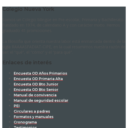
Colegio Nueva York
Somos un Colegio bilingüe en Pre-escolar, Primaria y Bachillerato.
Fundado en 1974, de calendario A y con carácter mixto. Hemos
graduado 41 promociones.
La filosofía que orienta nuestra labor está enmarcada dentro de la
sigla RAAAASFADIAT-CIPE, en la cual resumimos nuestra razón de
ser: el “qué”, el “cómo” y el “para qué”.
Enlaces de interés
Encuesta OD Años Primarios
Encuesta OD Primaria Alta
Encuesta OD Bto Junior
Encuesta OD Bto Senior
Manual de convivencia
Manual de seguridad escolar
PEI
Circulares a padres
Formatos y manuales
Cronograma
Testimonios