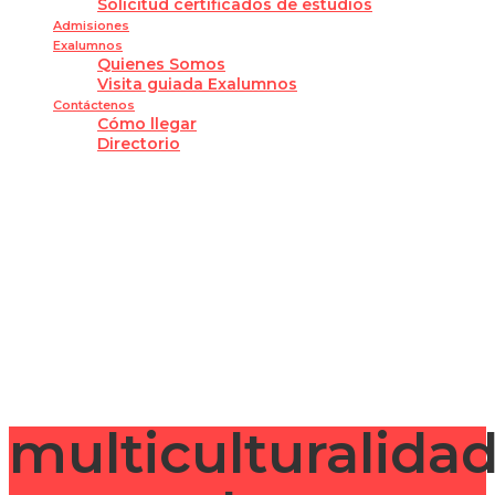
Solicitud certificados de estudios
Admisiones
Exalumnos
Quienes Somos
Visita guiada Exalumnos
Contáctenos
Cómo llegar
Directorio
¿Tienes alguna pregunta?
Enviar la consulta
Mensaje enviado
Cerrar
multiculturalidad