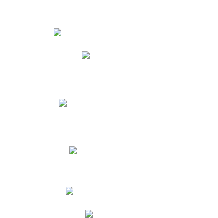
Estudiantes
Phidias
Biblioteca CNY
Cronograma de evaluaciones
Manual de Convivencia
Resultados Pruebas Saber