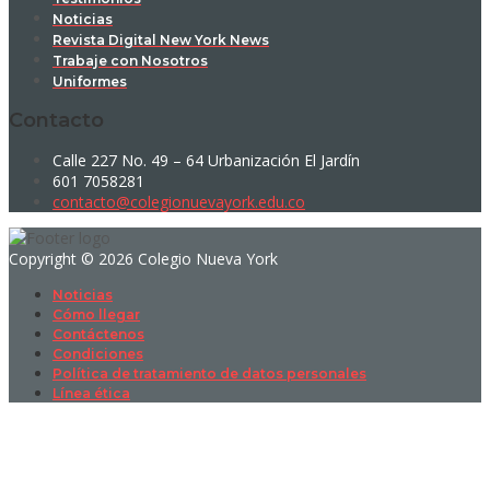
Noticias
Revista Digital New York News
Trabaje con Nosotros
Uniformes
Contacto
Calle 227 No. 49 – 64 Urbanización El Jardín
601 7058281
contacto@colegionuevayork.edu.co
Copyright © 2026 Colegio Nueva York
Noticias
Cómo llegar
Contáctenos
Condiciones
Política de tratamiento de datos personales
Línea ética
Sign In