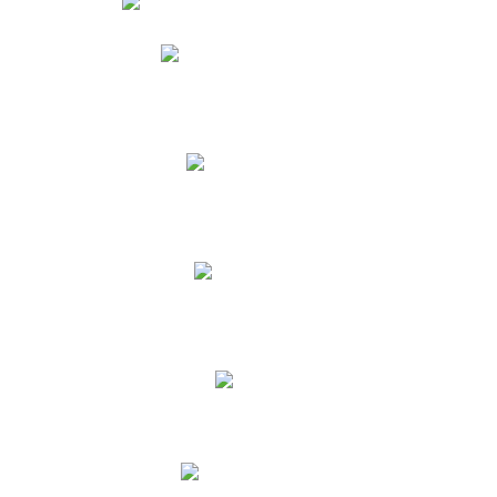
Phidias
Correo para Docentes
Biblioteca CNY
Cronograma
INEWS