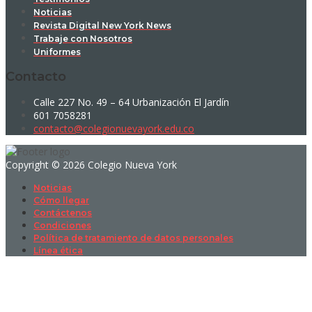
Noticias
Revista Digital New York News
Trabaje con Nosotros
Uniformes
Contacto
Calle 227 No. 49 – 64 Urbanización El Jardín
601 7058281
contacto@colegionuevayork.edu.co
Copyright © 2026 Colegio Nueva York
Noticias
Cómo llegar
Contáctenos
Condiciones
Política de tratamiento de datos personales
Línea ética
Sign In