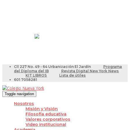
Resultados Pruebas Saber
Videotutoriales para Docentes
Cll 227 No. 49 - 64 Urbanización El Jardín
Programa
del Diploma del IB
Revista Digital New York News
KIT LIBROS
Lista de útiles
601 7058281
Toggle navigation
Nosotros
Misión y Visión
Filosofía educativa
Valores corporativos
Video institucional
Academia