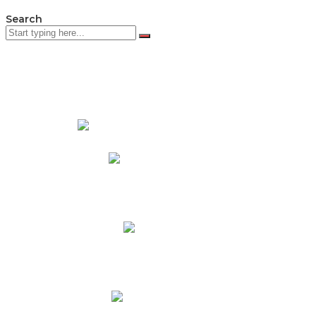
Search
PADRES DE FAMILIA
Padres CNY Online
Circulares a Padres
Cronograma