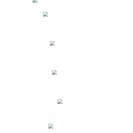
Phidias
Correo para Docentes
Biblioteca CNY
Cronograma
INEWS