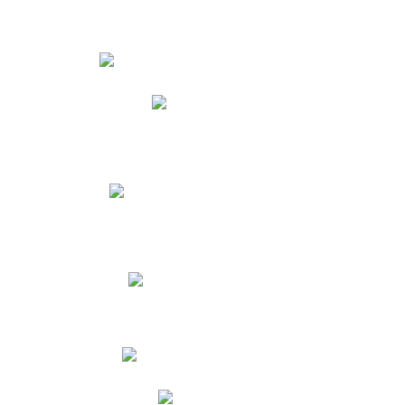
Estudiantes
Phidias
Biblioteca CNY
Cronograma de evaluaciones
Manual de Convivencia
Resultados Pruebas Saber