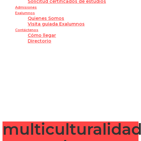
Solicitud certificados de estudios
Admisiones
Exalumnos
Quienes Somos
Visita guiada Exalumnos
Contáctenos
Cómo llegar
Directorio
¿Tienes alguna pregunta?
Enviar la consulta
Mensaje enviado
Cerrar
multiculturalidad