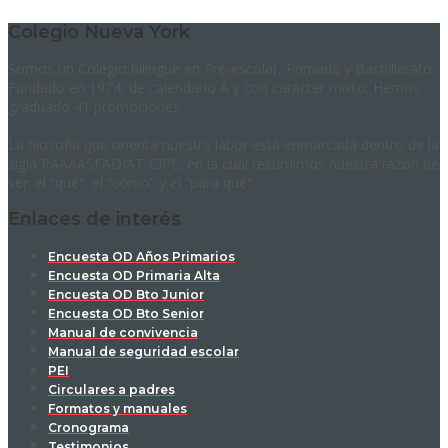
Colegio Nueva York
Somos un Colegio bilingüe en Pre-escolar, Primaria y Bachillerato.
Fundado en 1974, de calendario A y con carácter mixto. Hemos
graduado 41 promociones.
La filosofía que orienta nuestra labor está enmarcada dentro de la
sigla RAAAASFADIAT-CIPE, en la cual resumimos nuestra razón de
ser: el “qué”, el “cómo” y el “para qué”.
Enlaces de interés
Encuesta OD Años Primarios
Encuesta OD Primaria Alta
Encuesta OD Bto Junior
Encuesta OD Bto Senior
Manual de convivencia
Manual de seguridad escolar
PEI
Circulares a padres
Formatos y manuales
Cronograma
Testimonios