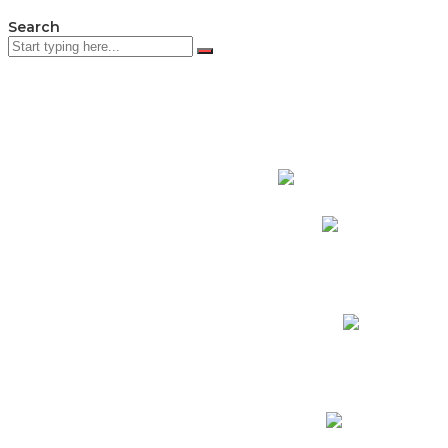
Search
PADRES DE F
Padres CNY Online
Circulares a Padres
Cronograma