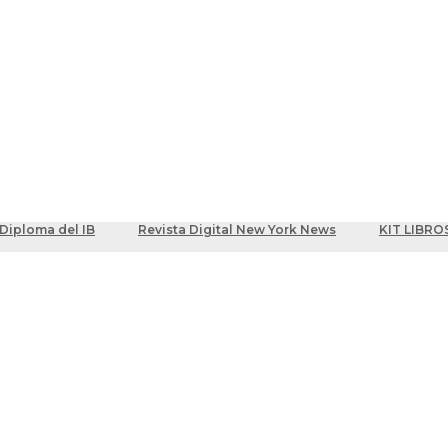
ber
centes
Diploma del IB
Revista Digital New York News
KIT LIBRO