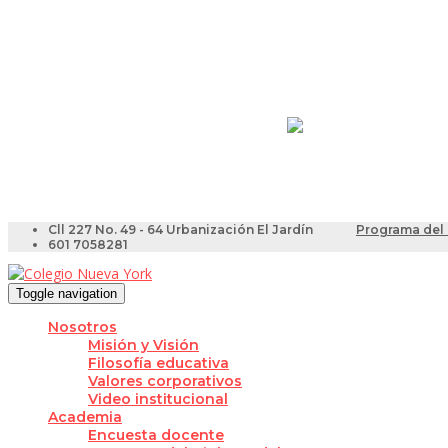
Resultados Pruebas Sa
Videotutoriales para Do
Cll 227 No. 49 - 64 Urbanización El Jardín
Programa del 
601 7058281
Toggle navigation
Nosotros
Misión y Visión
Filosofía educativa
Valores corporativos
Video institucional
Academia
Encuesta docente