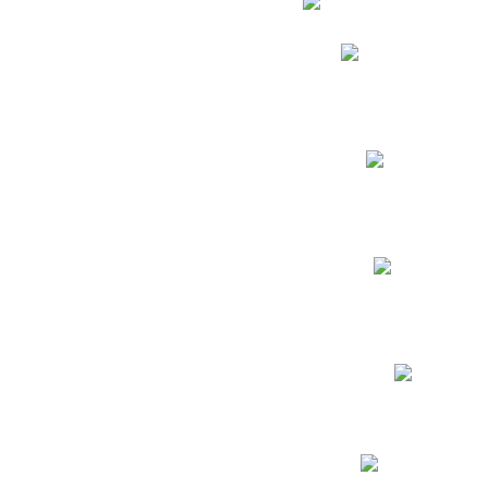
Phidias
Correo para Docent
Biblioteca CNY
Cronograma
INEWS