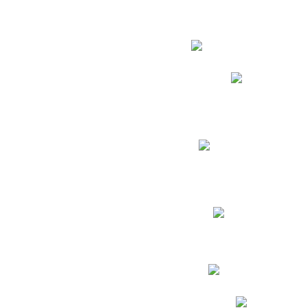
Estudian
Phidias
Biblioteca CNY
Cronograma de evaluac
Manual de Convivenc
Resultados Pruebas Sa