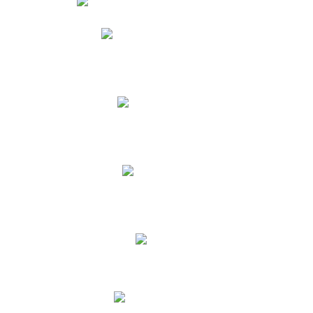
Phidias
Correo para Docentes
Biblioteca CNY
Cronograma
INEWS