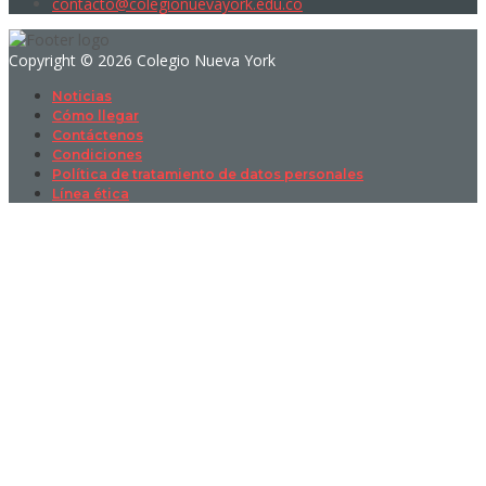
contacto@colegionuevayork.edu.co
Copyright © 2026 Colegio Nueva York
Noticias
Cómo llegar
Contáctenos
Condiciones
Política de tratamiento de datos personales
Línea ética
Sign In
La contraseña debe tener un mínimo
de 8 caracteres de números y letras, y contener al menos 1 letra
mayúscula
I want to sign up as instructor