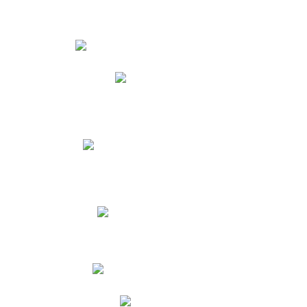
Estudiantes
Phidias
Biblioteca CNY
Cronograma de evaluaciones
Manual de Convivencia
Resultados Pruebas Saber