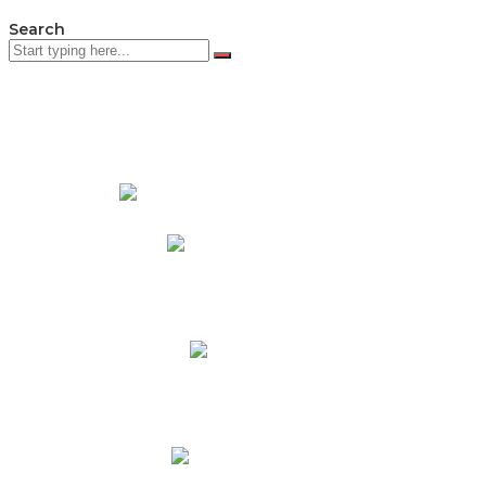
Search
PADRES DE FAMILIA
Padres CNY Online
Circulares a Padres
Cronograma