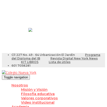
Resultados Pruebas Saber
Videotutoriales para Docentes
Cll 227 No. 49 - 64 Urbanización El Jardín
Programa
del Diploma del IB
Revista Digital New York News
KIT LIBROS
Lista de útiles
601 7058281
Toggle navigation
Nosotros
Misión y Visión
Filosofía educativa
Valores corporativos
Video institucional
Academia