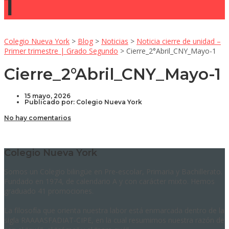
1
Colegio Nueva York
>
Blog
>
Noticias
>
Noticia cierre de unidad –
Primer trimestre | Grado Segundo
>
Cierre_2°Abril_CNY_Mayo-1
Cierre_2°Abril_CNY_Mayo-1
15 mayo, 2026
Publicado por:
Colegio Nueva York
No hay comentarios
Colegio Nueva York
Somos un Colegio bilingüe en Pre-escolar, Primaria y Bachillerato.
Fundado en 1974, de calendario A y con carácter mixto. Hemos
graduado 41 promociones.
La filosofía que orienta nuestra labor está enmarcada dentro de la
sigla RAAAASFADIAT-CIPE, en la cual resumimos nuestra razón de