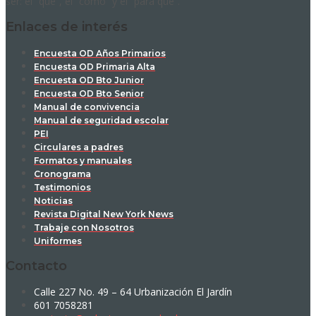
ser: el “qué”, el “cómo” y el “para qué”.
Enlaces de interés
Encuesta OD Años Primarios
Encuesta OD Primaria Alta
Encuesta OD Bto Junior
Encuesta OD Bto Senior
Manual de convivencia
Manual de seguridad escolar
PEI
Circulares a padres
Formatos y manuales
Cronograma
Testimonios
Noticias
Revista Digital New York News
Trabaje con Nosotros
Uniformes
Contacto
Calle 227 No. 49 – 64 Urbanización El Jardín
601 7058281