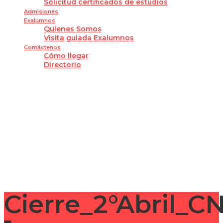
Solicitud certificados de estudios
Admisiones
Exalumnos
Quienes Somos
Visita guiada Exalumnos
Contáctenos
Cómo llegar
Directorio
¿Tienes alguna pregunta?
Enviar la consulta
Mensaje enviado
Cerrar
Cierre_2°Abril_C