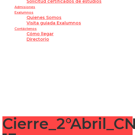
Solicitud certificados de estudios
Admisiones
Exalumnos
Quienes Somos
Visita guiada Exalumnos
Contáctenos
Cómo llegar
Directorio
¿Tienes alguna pregunta?
Enviar la consulta
Mensaje enviado
Cerrar
Cierre_2°Abril_C