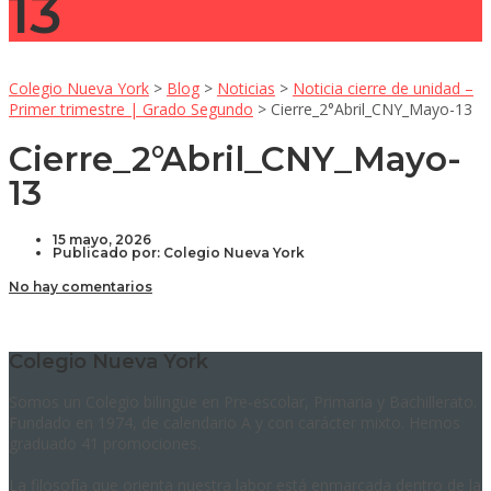
13
Colegio Nueva York
>
Blog
>
Noticias
>
Noticia cierre de unidad –
Primer trimestre | Grado Segundo
>
Cierre_2°Abril_CNY_Mayo-13
Cierre_2°Abril_CNY_Mayo-
13
15 mayo, 2026
Publicado por:
Colegio Nueva York
No hay comentarios
Colegio Nueva York
Somos un Colegio bilingüe en Pre-escolar, Primaria y Bachillerato.
Fundado en 1974, de calendario A y con carácter mixto. Hemos
graduado 41 promociones.
La filosofía que orienta nuestra labor está enmarcada dentro de la