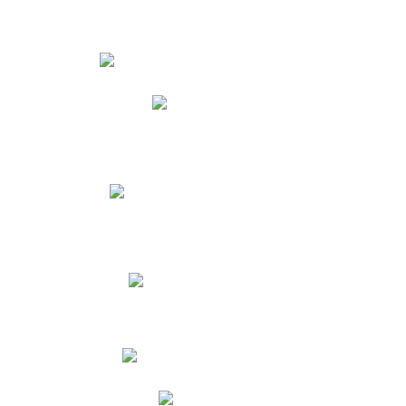
Estudiantes
Phidias
Biblioteca CNY
Cronograma de evaluaciones
Manual de Convivencia
Resultados Pruebas Saber