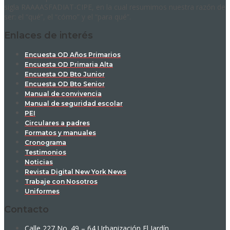
sigla RAAAASFADIAT-CIPE, en la cual resumimos nuestra razón de
ser: el “qué”, el “cómo” y el “para qué”.
Enlaces de interés
Encuesta OD Años Primarios
Encuesta OD Primaria Alta
Encuesta OD Bto Junior
Encuesta OD Bto Senior
Manual de convivencia
Manual de seguridad escolar
PEI
Circulares a padres
Formatos y manuales
Cronograma
Testimonios
Noticias
Revista Digital New York News
Trabaje con Nosotros
Uniformes
Contacto
Calle 227 No. 49 – 64 Urbanización El Jardín