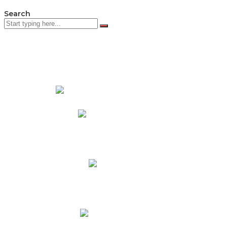
Search
PADRES DE FAMILIA
Padres CNY Online
Circulares a Padres
Cronograma