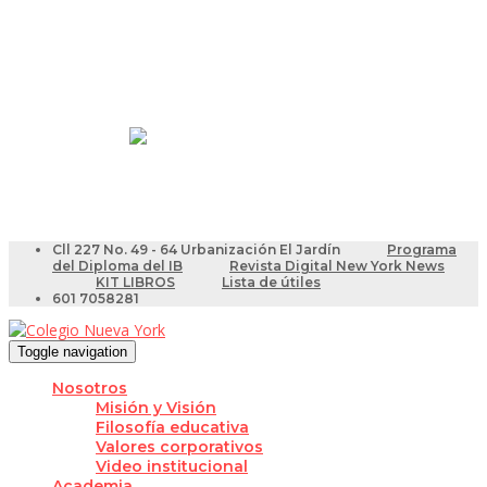
Resultados Pruebas Saber
Videotutoriales para Docentes
Cll 227 No. 49 - 64 Urbanización El Jardín
Programa
del Diploma del IB
Revista Digital New York News
KIT LIBROS
Lista de útiles
601 7058281
Toggle navigation
Nosotros
Misión y Visión
Filosofía educativa
Valores corporativos
Video institucional
Academia