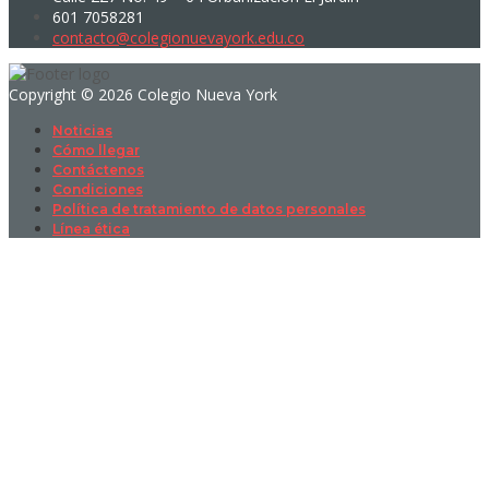
601 7058281
contacto@colegionuevayork.edu.co
Copyright © 2026 Colegio Nueva York
Noticias
Cómo llegar
Contáctenos
Condiciones
Política de tratamiento de datos personales
Línea ética
Sign In
La contraseña debe tener un mínimo
de 8 caracteres de números y letras, y contener al menos 1 letra
mayúscula
I want to sign up as instructor