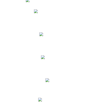
Phidias
Correo para Docentes
Biblioteca CNY
Cronograma
INEWS