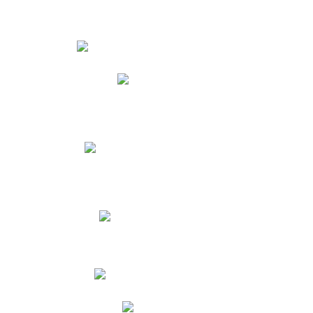
Estudiantes
Phidias
Biblioteca CNY
Cronograma de evaluaciones
Manual de Convivencia
Resultados Pruebas Saber