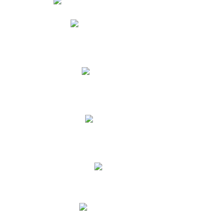
Phidias
Correo para Docentes
Biblioteca CNY
Cronograma
INEWS