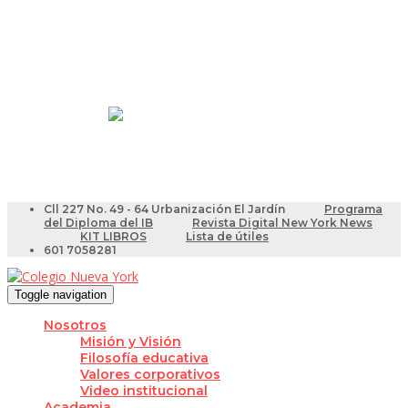
Resultados Pruebas Saber
Videotutoriales para Docentes
Cll 227 No. 49 - 64 Urbanización El Jardín
Programa
del Diploma del IB
Revista Digital New York News
KIT LIBROS
Lista de útiles
601 7058281
Toggle navigation
Nosotros
Misión y Visión
Filosofía educativa
Valores corporativos
Video institucional
Academia