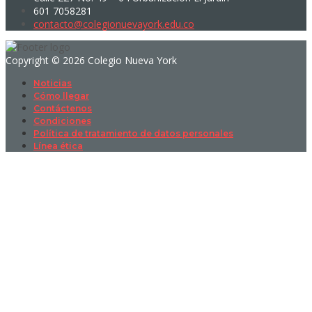
601 7058281
contacto@colegionuevayork.edu.co
Copyright © 2026 Colegio Nueva York
Noticias
Cómo llegar
Contáctenos
Condiciones
Política de tratamiento de datos personales
Línea ética
Sign In
La contraseña debe tener un mínimo
de 8 caracteres de números y letras, y contener al menos 1 letra
mayúscula
I want to sign up as instructor