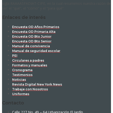
sigla RAAAASFADIAT-CIPE, en la cual resumimos nuestra razón de
ser: el “qué”, el “cómo” y el “para qué”.
Enlaces de interés
Encuesta OD Años Primarios
Encuesta OD Primaria Alta
Encuesta OD Bto Junior
Encuesta OD Bto Senior
Manual de convivencia
Manual de seguridad escolar
PEI
Circulares a padres
Formatos y manuales
Cronograma
Testimonios
Noticias
Revista Digital New York News
Trabaje con Nosotros
Uniformes
Contacto
Calle 227 No. 49 – 64 Urbanización El Jardín