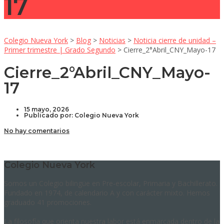
17
Colegio Nueva York
>
Blog
>
Noticias
>
Noticia cierre de unidad –
Primer trimestre | Grado Segundo
>
Cierre_2°Abril_CNY_Mayo-17
Cierre_2°Abril_CNY_Mayo-
17
15 mayo, 2026
Publicado por:
Colegio Nueva York
No hay comentarios
Colegio Nueva York
Somos un Colegio bilingüe en Pre-escolar, Primaria y Bachillerato.
Fundado en 1974, de calendario A y con carácter mixto. Hemos
graduado 41 promociones.
La filosofía que orienta nuestra labor está enmarcada dentro de la