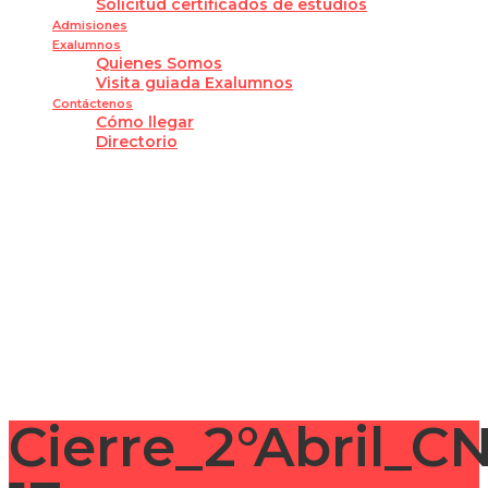
Solicitud certificados de estudios
Admisiones
Exalumnos
Quienes Somos
Visita guiada Exalumnos
Contáctenos
Cómo llegar
Directorio
¿Tienes alguna pregunta?
Enviar la consulta
Mensaje enviado
Cerrar
Cierre_2°Abril_C