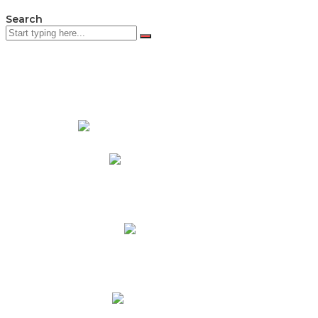
Search
PADRES DE FAMILIA
Padres CNY Online
Circulares a Padres
Cronograma