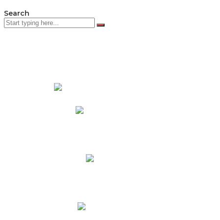
Search
PADRES DE FAMILIA
Padres CNY Online
Circulares a Padres
Cronograma