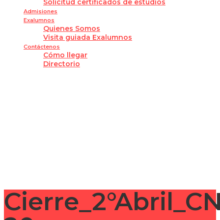
Solicitud certificados de estudios
Admisiones
Exalumnos
Quienes Somos
Visita guiada Exalumnos
Contáctenos
Cómo llegar
Directorio
¿Tienes alguna pregunta?
Enviar la consulta
Mensaje enviado
Cerrar
Cierre_2°Abril_C