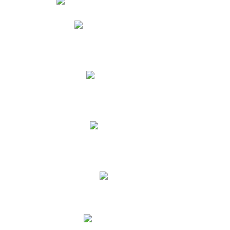
Phidias
Correo para Docentes
Biblioteca CNY
Cronograma
INEWS