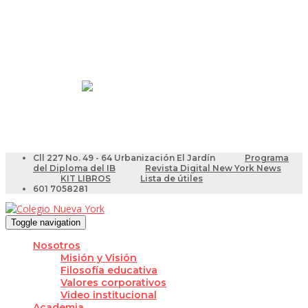
Resultados Pruebas Saber
Videotutoriales para Docentes
Cll 227 No. 49 - 64 Urbanización El Jardín
Programa
del Diploma del IB
Revista Digital New York News
KIT LIBROS
Lista de útiles
601 7058281
Toggle navigation
Nosotros
Misión y Visión
Filosofía educativa
Valores corporativos
Video institucional
Academia