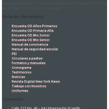
sigla RAAAASFADIAT-CIPE, en la cual resumimos nuestra razón de
ser: el “qué”, el “cómo” y el “para qué”.
Enlaces de interés
Encuesta OD Años Primarios
Encuesta OD Primaria Alta
Encuesta OD Bto Junior
Encuesta OD Bto Senior
Manual de convivencia
Manual de seguridad escolar
PEI
Circulares a padres
Formatos y manuales
Cronograma
Testimonios
Noticias
Revista Digital New York News
Trabaje con Nosotros
Uniformes
Contacto
Calle 227 No. 49 – 64 Urbanización El Jardín