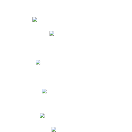
Estudiantes
Phidias
Biblioteca CNY
Cronograma de evaluaciones
Manual de Convivencia
Resultados Pruebas Saber