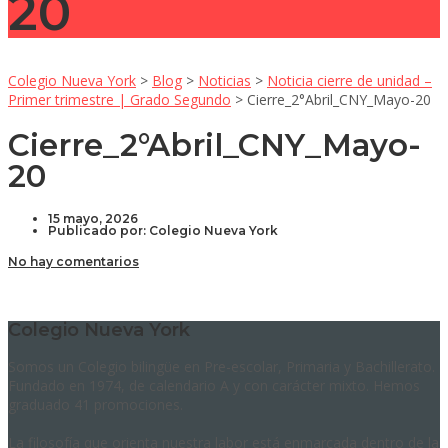
20
Colegio Nueva York
>
Blog
>
Noticias
>
Noticia cierre de unidad –
Primer trimestre | Grado Segundo
>
Cierre_2°Abril_CNY_Mayo-20
Cierre_2°Abril_CNY_Mayo-
20
15 mayo, 2026
Publicado por:
Colegio Nueva York
No hay comentarios
Colegio Nueva York
Somos un Colegio bilingüe en Pre-escolar, Primaria y Bachillerato.
Fundado en 1974, de calendario A y con carácter mixto. Hemos
graduado 41 promociones.
La filosofía que orienta nuestra labor está enmarcada dentro de la