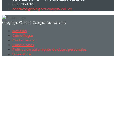
601 7058281
contacto@colegionuevayork.edu.co
Copyright © 2026 Colegio Nueva York
Noticias
Cómo llegar
Contáctenos
Condiciones
Política de tratamiento de datos personales
Línea ética
Sign In
La contraseña debe tener un mínimo
de 8 caracteres de números y letras, y contener al menos 1 letra
mayúscula
I want to sign up as instructor