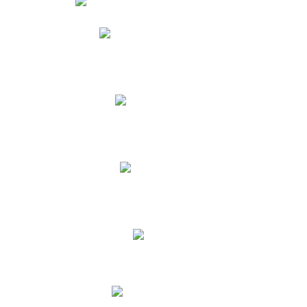
Phidias
Correo para Docentes
Biblioteca CNY
Cronograma
INEWS