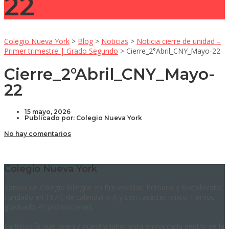
22
Colegio Nueva York
>
Blog
>
Noticias
>
Noticia cierre de unidad –
Primer trimestre | Grado Segundo
>
Cierre_2°Abril_CNY_Mayo-22
Cierre_2°Abril_CNY_Mayo-
22
15 mayo, 2026
Publicado por:
Colegio Nueva York
No hay comentarios
Colegio Nueva York
Somos un Colegio bilingüe en Pre-escolar, Primaria y Bachillerato.
Fundado en 1974, de calendario A y con carácter mixto. Hemos
graduado 41 promociones.
La filosofía que orienta nuestra labor está enmarcada dentro de la