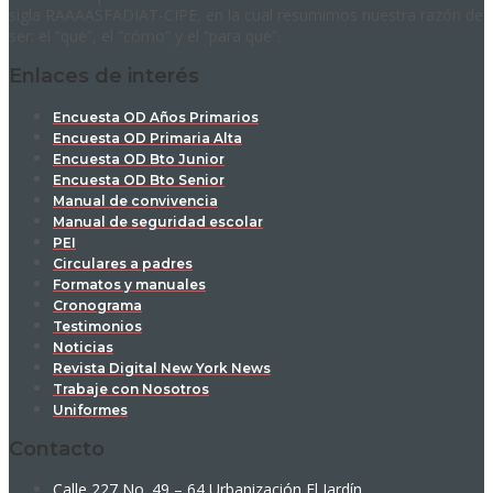
sigla RAAAASFADIAT-CIPE, en la cual resumimos nuestra razón de
ser: el “qué”, el “cómo” y el “para qué”.
Enlaces de interés
Encuesta OD Años Primarios
Encuesta OD Primaria Alta
Encuesta OD Bto Junior
Encuesta OD Bto Senior
Manual de convivencia
Manual de seguridad escolar
PEI
Circulares a padres
Formatos y manuales
Cronograma
Testimonios
Noticias
Revista Digital New York News
Trabaje con Nosotros
Uniformes
Contacto
Calle 227 No. 49 – 64 Urbanización El Jardín