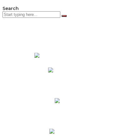
Search
PADRES DE FAMILIA
Padres CNY Online
Circulares a Padres
Cronograma