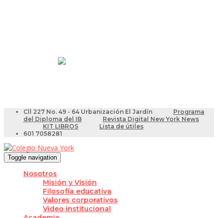
Resultados Pruebas Saber
Videotutoriales para Docentes
Cll 227 No. 49 - 64 Urbanización El Jardín
Programa
del Diploma del IB
Revista Digital New York News
KIT LIBROS
Lista de útiles
601 7058281
Toggle navigation
Nosotros
Misión y Visión
Filosofía educativa
Valores corporativos
Video institucional
Academia