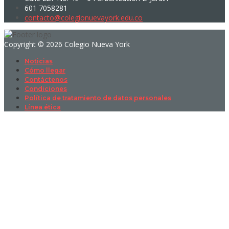
601 7058281
contacto@colegionuevayork.edu.co
Copyright © 2026 Colegio Nueva York
Noticias
Cómo llegar
Contáctenos
Condiciones
Política de tratamiento de datos personales
Línea ética
Sign In
La contraseña debe tener un mínimo
de 8 caracteres de números y letras, y contener al menos 1 letra
mayúscula
I want to sign up as instructor