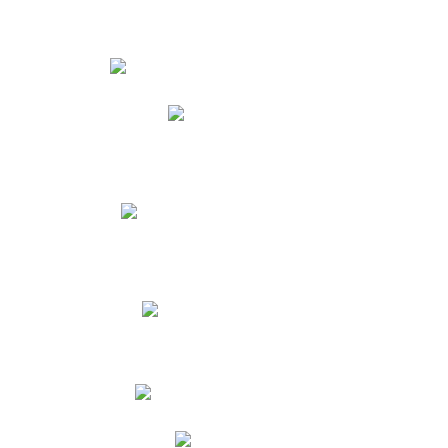
Estudiantes
Phidias
Biblioteca CNY
Cronograma de evaluaciones
Manual de Convivencia
Resultados Pruebas Saber