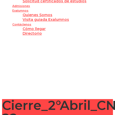
Solicitud certificados de estudios
Admisiones
Exalumnos
Quienes Somos
Visita guiada Exalumnos
Contáctenos
Cómo llegar
Directorio
¿Tienes alguna pregunta?
Enviar la consulta
Mensaje enviado
Cerrar
Cierre_2°Abril_C