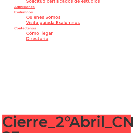
Solicitud certificados de estudios
Admisiones
Exalumnos
Quienes Somos
Visita guiada Exalumnos
Contáctenos
Cómo llegar
Directorio
¿Tienes alguna pregunta?
Enviar la consulta
Mensaje enviado
Cerrar
Cierre_2°Abril_C