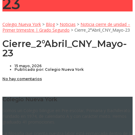
23
Colegio Nueva York
>
Blog
>
Noticias
>
Noticia cierre de unidad –
Primer trimestre | Grado Segundo
>
Cierre_2°Abril_CNY_Mayo-23
Cierre_2°Abril_CNY_Mayo-
23
15 mayo, 2026
Publicado por:
Colegio Nueva York
No hay comentarios
Colegio Nueva York
Somos un Colegio bilingüe en Pre-escolar, Primaria y Bachillerato.
Fundado en 1974, de calendario A y con carácter mixto. Hemos
graduado 41 promociones.
La filosofía que orienta nuestra labor está enmarcada dentro de la