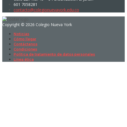
601 7058281
contacto@colegionuevayork.edu.co
Copyright © 2026 Colegio Nueva York
Noticias
Cómo llegar
Contáctenos
Condiciones
Política de tratamiento de datos personales
Línea ética
Sign In
La contraseña debe tener un mínimo
de 8 caracteres de números y letras, y contener al menos 1 letra
mayúscula
I want to sign up as instructor