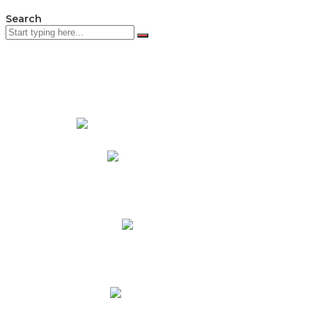
Search
PADRES DE FAMILIA
Padres CNY Online
Circulares a Padres
Cronograma