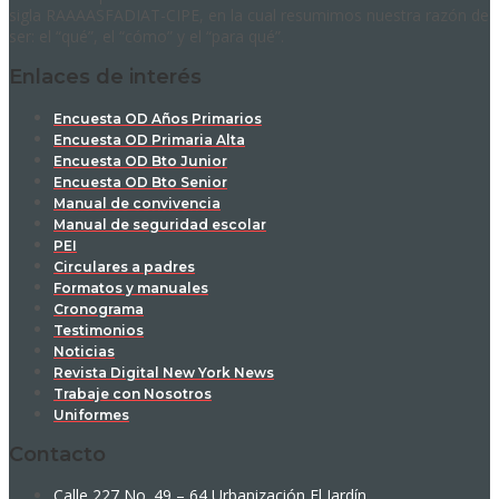
sigla RAAAASFADIAT-CIPE, en la cual resumimos nuestra razón de
ser: el “qué”, el “cómo” y el “para qué”.
Enlaces de interés
Encuesta OD Años Primarios
Encuesta OD Primaria Alta
Encuesta OD Bto Junior
Encuesta OD Bto Senior
Manual de convivencia
Manual de seguridad escolar
PEI
Circulares a padres
Formatos y manuales
Cronograma
Testimonios
Noticias
Revista Digital New York News
Trabaje con Nosotros
Uniformes
Contacto
Calle 227 No. 49 – 64 Urbanización El Jardín