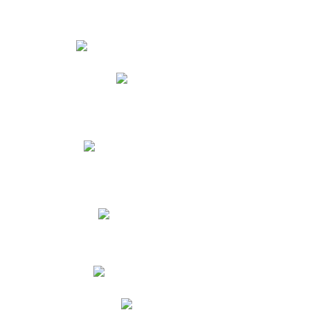
Estudiantes
Phidias
Biblioteca CNY
Cronograma de evaluaciones
Manual de Convivencia
Resultados Pruebas Saber