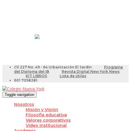
Resultados Pruebas Saber
Videotutoriales para Docentes
Cll 227 No. 49 - 64 Urbanización El Jardín
Programa
del Diploma del IB
Revista Digital New York News
KIT LIBROS
Lista de útiles
601 7058281
Toggle navigation
Nosotros
Misión y Visión
Filosofía educativa
Valores corporativos
Video institucional
Academia