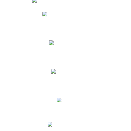
Phidias
Correo para Docentes
Biblioteca CNY
Cronograma
INEWS