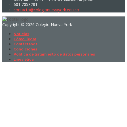
601 7058281
contacto@colegionuevayork.edu.co
Copyright © 2026 Colegio Nueva York
Noticias
Cómo llegar
Contáctenos
Condiciones
Política de tratamiento de datos personales
Línea ética
Sign In
La contraseña debe tener un mínimo
de 8 caracteres de números y letras, y contener al menos 1 letra
mayúscula
I want to sign up as instructor