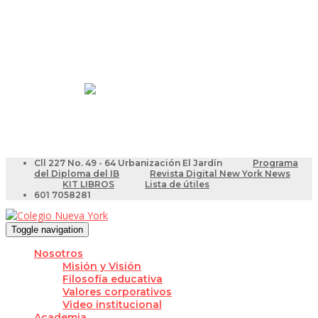
Resultados Pruebas Saber
Videotutoriales para Docentes
Cll 227 No. 49 - 64 Urbanización El Jardín
Programa
del Diploma del IB
Revista Digital New York News
KIT LIBROS
Lista de útiles
601 7058281
Toggle navigation
Nosotros
Misión y Visión
Filosofía educativa
Valores corporativos
Video institucional
Academia