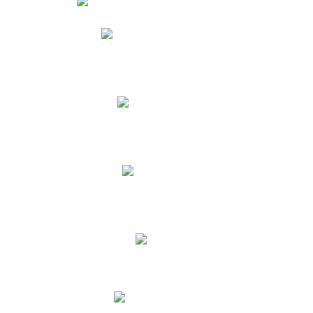
Phidias
Correo para Docentes
Biblioteca CNY
Cronograma
INEWS