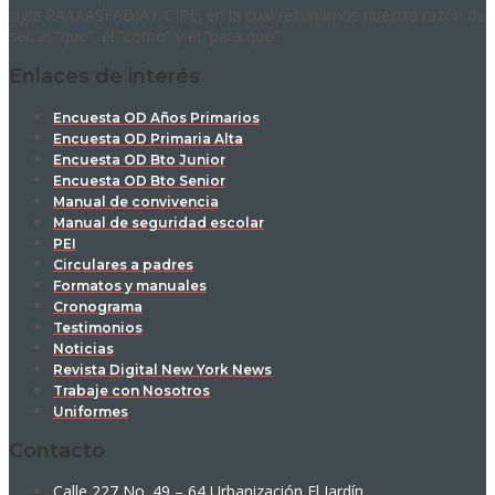
sigla RAAAASFADIAT-CIPE, en la cual resumimos nuestra razón de
ser: el “qué”, el “cómo” y el “para qué”.
Enlaces de interés
Encuesta OD Años Primarios
Encuesta OD Primaria Alta
Encuesta OD Bto Junior
Encuesta OD Bto Senior
Manual de convivencia
Manual de seguridad escolar
PEI
Circulares a padres
Formatos y manuales
Cronograma
Testimonios
Noticias
Revista Digital New York News
Trabaje con Nosotros
Uniformes
Contacto
Calle 227 No. 49 – 64 Urbanización El Jardín