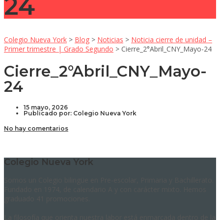
24
Colegio Nueva York
>
Blog
>
Noticias
>
Noticia cierre de unidad –
Primer trimestre | Grado Segundo
>
Cierre_2°Abril_CNY_Mayo-24
Cierre_2°Abril_CNY_Mayo-
24
15 mayo, 2026
Publicado por:
Colegio Nueva York
No hay comentarios
Colegio Nueva York
Somos un Colegio bilingüe en Pre-escolar, Primaria y Bachillerato.
Fundado en 1974, de calendario A y con carácter mixto. Hemos
graduado 41 promociones.
La filosofía que orienta nuestra labor está enmarcada dentro de la