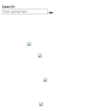
Search
PADRES DE FAMILIA
Padres CNY Online
Circulares a Padres
Cronograma