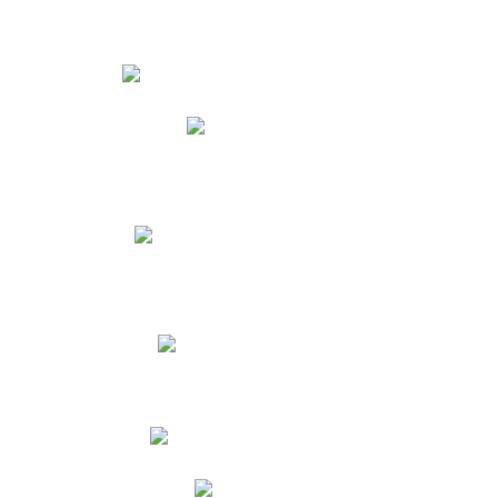
Estudiantes
Phidias
Biblioteca CNY
Cronograma de evaluaciones
Manual de Convivencia
Resultados Pruebas Saber