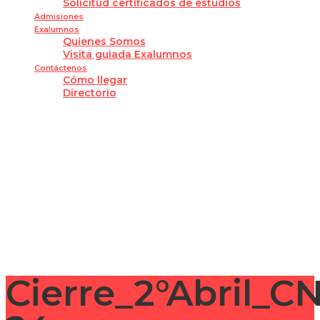
Solicitud certificados de estudios
Admisiones
Exalumnos
Quienes Somos
Visita guiada Exalumnos
Contáctenos
Cómo llegar
Directorio
¿Tienes alguna pregunta?
Enviar la consulta
Mensaje enviado
Cerrar
Cierre_2°Abril_C