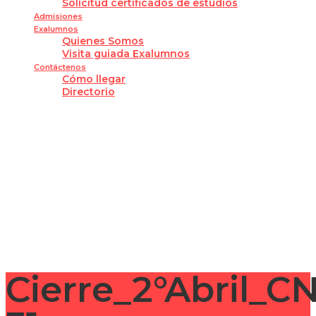
Solicitud certificados de estudios
Admisiones
Exalumnos
Quienes Somos
Visita guiada Exalumnos
Contáctenos
Cómo llegar
Directorio
¿Tienes alguna pregunta?
Enviar la consulta
Mensaje enviado
Cerrar
Cierre_2°Abril_C