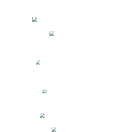
Estudiantes
Phidias
Biblioteca CNY
Cronograma de evaluaciones
Manual de Convivencia
Resultados Pruebas Saber