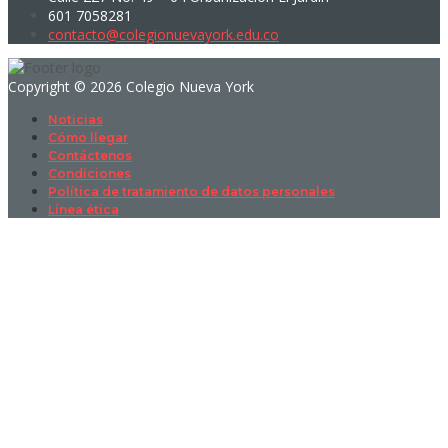
601 7058281
contacto@colegionuevayork.edu.co
Copyright © 2026 Colegio Nueva York
Noticias
Cómo llegar
Contáctenos
Condiciones
Política de tratamiento de datos personales
Línea ética
Sign In
La contraseña debe tener un mínimo
de 8 caracteres de números y letras, y contener al menos 1 letra
mayúscula
I want to sign up as instructor