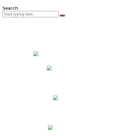
Search
PADRES DE FAMILIA
Padres CNY Online
Circulares a Padres
Cronograma