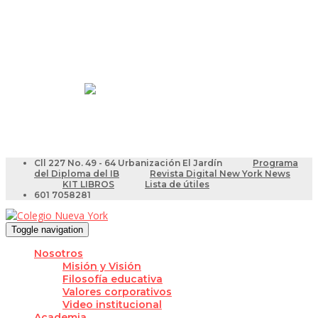
Resultados Pruebas Saber
Videotutoriales para Docentes
Cll 227 No. 49 - 64 Urbanización El Jardín
Programa
del Diploma del IB
Revista Digital New York News
KIT LIBROS
Lista de útiles
601 7058281
Toggle navigation
Nosotros
Misión y Visión
Filosofía educativa
Valores corporativos
Video institucional
Academia