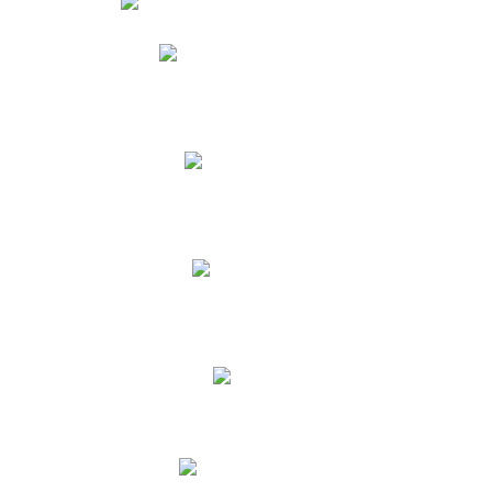
Phidias
Correo para Docentes
Biblioteca CNY
Cronograma
INEWS