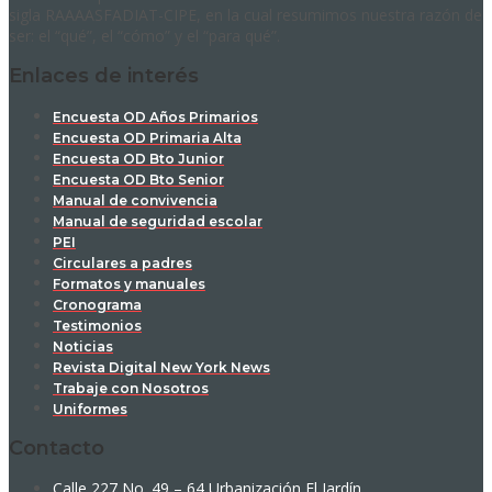
sigla RAAAASFADIAT-CIPE, en la cual resumimos nuestra razón de
ser: el “qué”, el “cómo” y el “para qué”.
Enlaces de interés
Encuesta OD Años Primarios
Encuesta OD Primaria Alta
Encuesta OD Bto Junior
Encuesta OD Bto Senior
Manual de convivencia
Manual de seguridad escolar
PEI
Circulares a padres
Formatos y manuales
Cronograma
Testimonios
Noticias
Revista Digital New York News
Trabaje con Nosotros
Uniformes
Contacto
Calle 227 No. 49 – 64 Urbanización El Jardín