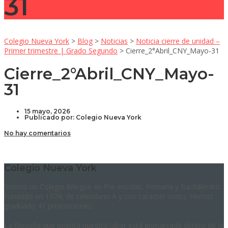
31
Colegio Nueva York
>
Blog
>
Noticias
>
Noticia cierre de unidad –
Primer trimestre | Grado Segundo
>
Cierre_2°Abril_CNY_Mayo-31
Cierre_2°Abril_CNY_Mayo-
31
15 mayo, 2026
Publicado por:
Colegio Nueva York
No hay comentarios
Colegio Nueva York
Somos un Colegio bilingüe en Pre-escolar, Primaria y Bachillerato.
Fundado en 1974, de calendario A y con carácter mixto. Hemos
graduado 41 promociones.
La filosofía que orienta nuestra labor está enmarcada dentro de la