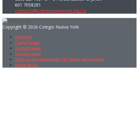
601 7058281
contacto@colegionuevayork.edu.co
Copyright © 2026 Colegio Nueva York
Noticias
Cómo llegar
Contáctenos
Condiciones
Política de tratamiento de datos personales
Línea ética
Sign In
La contraseña debe tener un mínimo
de 8 caracteres de números y letras, y contener al menos 1 letra
mayúscula
I want to sign up as instructor