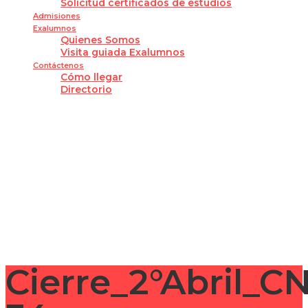
Solicitud certificados de estudios
Admisiones
Exalumnos
Quienes Somos
Visita guiada Exalumnos
Contáctenos
Cómo llegar
Directorio
¿Tienes alguna pregunta?
Enviar la consulta
Mensaje enviado
Cerrar
Cierre_2°Abril_C