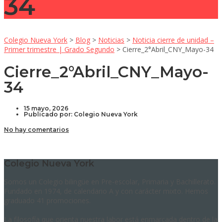
34
Colegio Nueva York
>
Blog
>
Noticias
>
Noticia cierre de unidad –
Primer trimestre | Grado Segundo
>
Cierre_2°Abril_CNY_Mayo-34
Cierre_2°Abril_CNY_Mayo-
34
15 mayo, 2026
Publicado por:
Colegio Nueva York
No hay comentarios
Colegio Nueva York
Somos un Colegio bilingüe en Pre-escolar, Primaria y Bachillerato.
Fundado en 1974, de calendario A y con carácter mixto. Hemos
graduado 41 promociones.
La filosofía que orienta nuestra labor está enmarcada dentro de la