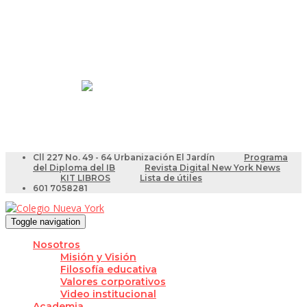
Resultados Pruebas Saber
Videotutoriales para Docentes
Cll 227 No. 49 - 64 Urbanización El Jardín
Programa
del Diploma del IB
Revista Digital New York News
KIT LIBROS
Lista de útiles
601 7058281
Toggle navigation
Nosotros
Misión y Visión
Filosofía educativa
Valores corporativos
Video institucional
Academia