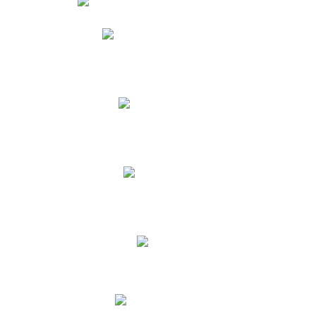
Phidias
Correo para Docentes
Biblioteca CNY
Cronograma
INEWS