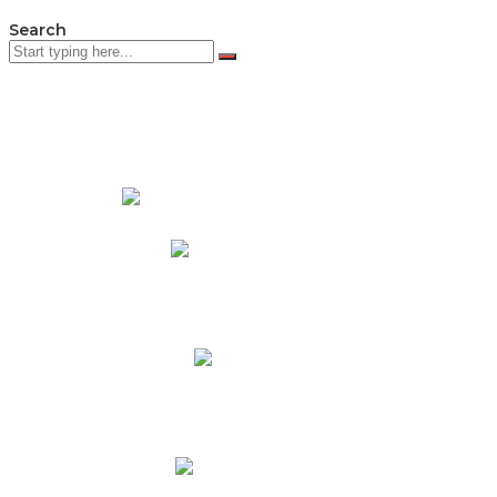
Search
PADRES DE FAMILIA
Padres CNY Online
Circulares a Padres
Cronograma