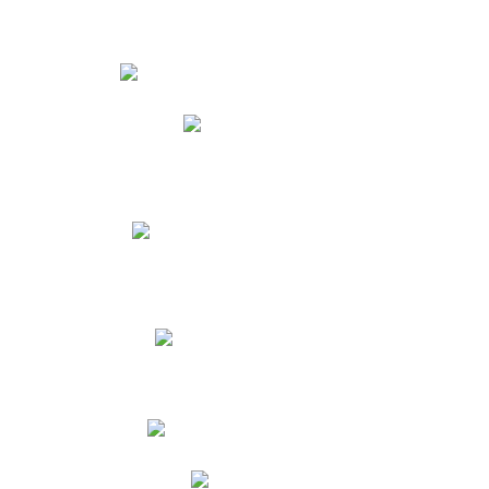
Estudiantes
Phidias
Biblioteca CNY
Cronograma de evaluaciones
Manual de Convivencia
Resultados Pruebas Saber