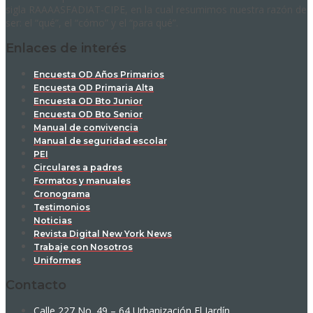
sigla RAAAASFADIAT-CIPE, en la cual resumimos nuestra razón de
ser: el “qué”, el “cómo” y el “para qué”.
Enlaces de interés
Encuesta OD Años Primarios
Encuesta OD Primaria Alta
Encuesta OD Bto Junior
Encuesta OD Bto Senior
Manual de convivencia
Manual de seguridad escolar
PEI
Circulares a padres
Formatos y manuales
Cronograma
Testimonios
Noticias
Revista Digital New York News
Trabaje con Nosotros
Uniformes
Contacto
Calle 227 No. 49 – 64 Urbanización El Jardín