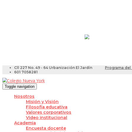
Resultados Pruebas Sa
Videotutoriales para Do
Cll 227 No. 49 - 64 Urbanización El Jardín
Programa del 
601 7058281
Toggle navigation
Nosotros
Misión y Visión
Filosofía educativa
Valores corporativos
Video institucional
Academia
Encuesta docente